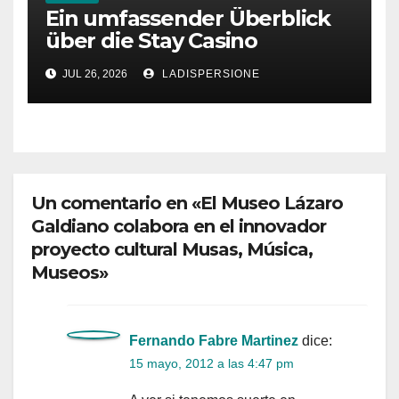
Ein umfassender Überblick
über die Stay Casino
Bonusbedingungen
JUL 26, 2026
LADISPERSIONE
Un comentario en «El Museo Lázaro
Galdiano colabora en el innovador
proyecto cultural Musas, Música,
Museos»
Fernando Fabre Martinez
dice:
15 mayo, 2012 a las 4:47 pm