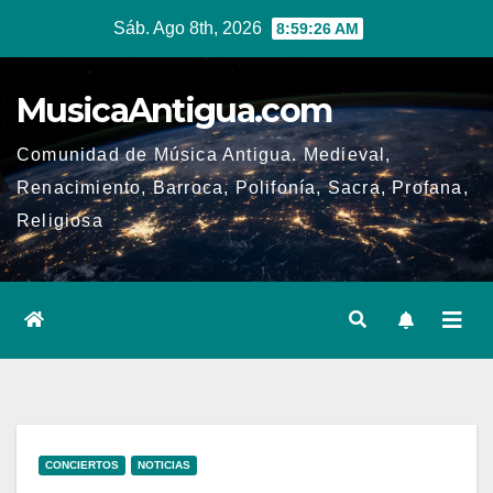
Ir
Sáb. Ago 8th, 2026
8:59:26 AM
al
contenido
MusicaAntigua.com
Comunidad de Música Antigua. Medieval,
Renacimiento, Barroca, Polifonía, Sacra, Profana,
Religiosa
CONCIERTOS
NOTICIAS