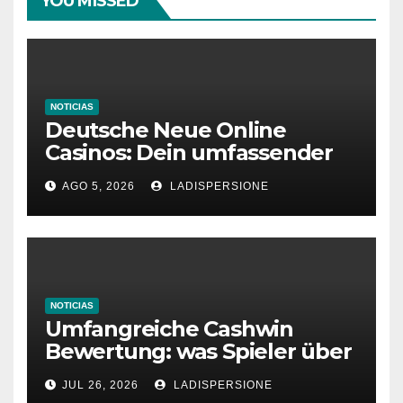
YOU MISSED
NOTICIAS
Deutsche Neue Online
Casinos: Dein umfassender
Ratgeber für moderne
AGO 5, 2026
LADISPERSIONE
Glücksspielplattformen
NOTICIAS
Umfangreiche Cashwin
Bewertung: was Spieler über
dieses Casino denken
JUL 26, 2026
LADISPERSIONE