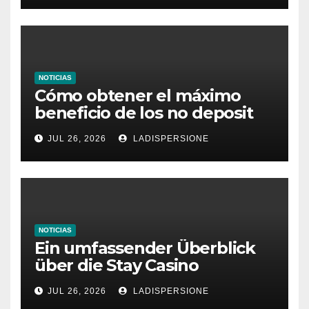
NOTICIAS
Cómo obtener el máximo
beneficio de los no deposit
bonus codes de roby casino
JUL 26, 2026
LADISPERSIONE
NOTICIAS
Ein umfassender Überblick
über die Stay Casino
Bonusbedingungen
JUL 26, 2026
LADISPERSIONE