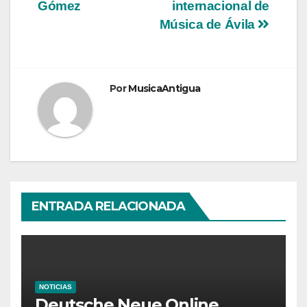
entradas
Gómez
internacional de
Música de Ávila
Por
MusicaAntigua
ENTRADA RELACIONADA
NOTICIAS
Deutsche Neue Online