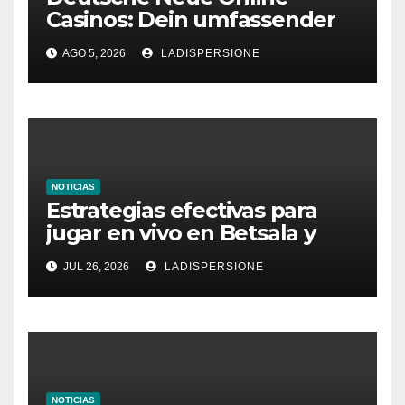
Casinos: Dein umfassender
Ratgeber für moderne
AGO 5, 2026
LADISPERSIONE
Glücksspielplattformen
NOTICIAS
Estrategias efectivas para
jugar en vivo en Betsala y
aumentar tus ganancias
JUL 26, 2026
LADISPERSIONE
NOTICIAS