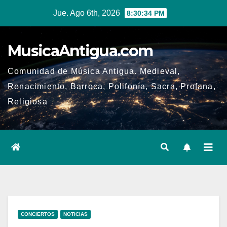
Ir
Jue. Ago 6th, 2026
8:30:35 PM
al
contenido
MusicaAntigua.com
Comunidad de Música Antigua. Medieval,
Renacimiento, Barroca, Polifonía, Sacra, Profana,
Religiosa
CONCIERTOS
NOTICIAS