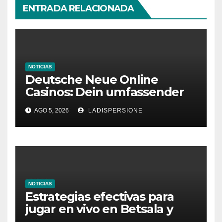
ENTRADA RELACIONADA
NOTICIAS
Deutsche Neue Online
Casinos: Dein umfassender
Ratgeber für moderne
AGO 5, 2026
LADISPERSIONE
Glücksspielplattformen
NOTICIAS
Estrategias efectivas para
jugar en vivo en Betsala y
aumentar tus ganancias