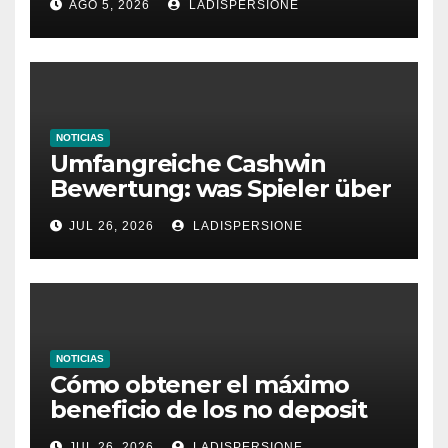
AGO 5, 2026
LADISPERSIONE
Glücksspielplattformen
NOTICIAS
Umfangreiche Cashwin
Bewertung: was Spieler über
dieses Casino denken
JUL 26, 2026
LADISPERSIONE
NOTICIAS
Cómo obtener el máximo
beneficio de los no deposit
bonus codes de roby casino
JUL 26, 2026
LADISPERSIONE