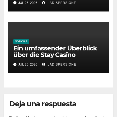
JUL 26, 2026
LADISPERSIONE
NOTICIAS
Ein umfassender Überblick
über die Stay Casino
Bonusbedingungen
JUL 26, 2026
LADISPERSIONE
Deja una respuesta