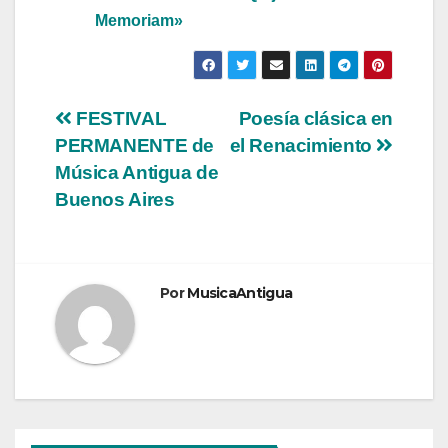
Memoriam»
Navegación
FESTIVAL
Poesía clásica en
PERMANENTE de
el Renacimiento
de
Música Antigua de
entradas
Buenos Aires
Por
MusicaAntigua