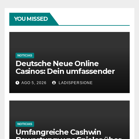
YOU MISSED
NOTICIAS
Deutsche Neue Online
Casinos: Dein umfassender
Ratgeber für moderne
AGO 5, 2026
LADISPERSIONE
Glücksspielplattformen
NOTICIAS
Umfangreiche Cashwin