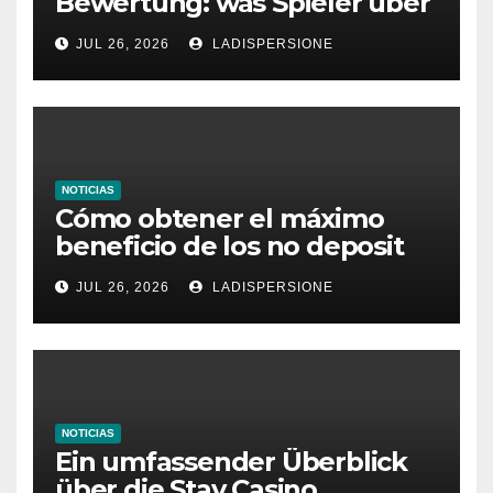
Bewertung: was Spieler über
dieses Casino denken
JUL 26, 2026
LADISPERSIONE
NOTICIAS
Cómo obtener el máximo
beneficio de los no deposit
bonus codes de roby casino
JUL 26, 2026
LADISPERSIONE
NOTICIAS
Ein umfassender Überblick
über die Stay Casino