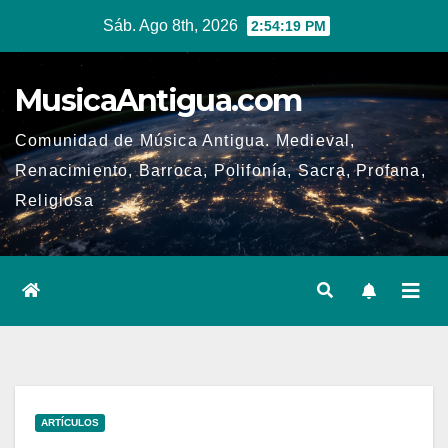
Ir
Sáb. Ago 8th, 2026
2:54:20 PM
al
contenido
MusicaAntigua.com
Comunidad de Música Antigua. Medieval,
Renacimiento, Barroca, Polifonía, Sacra, Profana,
Religiosa
ARTÍCULOS