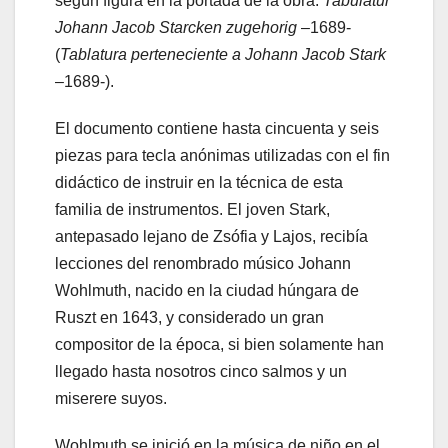
según figura en la portada de la obra:
Tabulatur
Johann Jacob Starcken zugehorig
–1689-
(
Tablatura perteneciente a Johann Jacob Stark
–1689-).
El documento contiene hasta cincuenta y seis
piezas para tecla anónimas utilizadas con el fin
didáctico de instruir en la técnica de esta
familia de instrumentos. El joven Stark,
antepasado lejano de Zsófia y Lajos, recibía
lecciones del renombrado músico Johann
Wohlmuth, nacido en la ciudad húngara de
Ruszt en 1643, y considerado un gran
compositor de la época, si bien solamente han
llegado hasta nosotros cinco salmos y un
miserere suyos.
Wohlmuth se inició en la música de niño en el