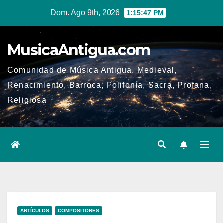
Ir
Dom. Ago 9th, 2026
1:15:48 PM
al
contenido
MusicaAntigua.com
Comunidad de Música Antigua. Medieval,
Renacimiento, Barroca, Polifonía, Sacra, Profana,
Religiosa
ARTÍCULOS
COMPOSITORES