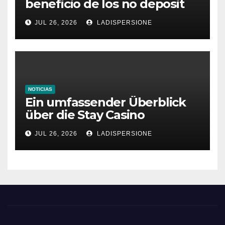
beneficio de los no deposit
bonus codes de roby casino
JUL 26, 2026
LADISPERSIONE
NOTICIAS
Ein umfassender Überblick
über die Stay Casino
Bonusbedingungen
JUL 26, 2026
LADISPERSIONE