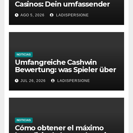
Casinos: Dein umfassender
Ratgeber für moderne
AGO 5, 2026
LADISPERSIONE
Glücksspielplattformen
NOTICIAS
Umfangreiche Cashwin
Bewertung: was Spieler über
dieses Casino denken
JUL 26, 2026
LADISPERSIONE
NOTICIAS
Cómo obtener el máximo