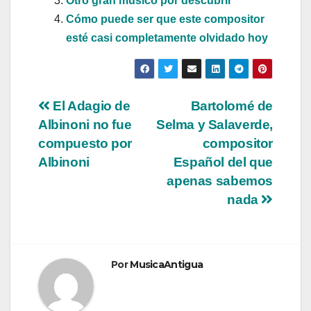
Otro gran músico por descubrir
Cómo puede ser que este compositor
esté casi completamente olvidado hoy
Navegación
El Adagio de
Bartolomé de
Albinoni no fue
Selma y Salaverde,
de
compuesto por
compositor
entradas
Albinoni
Español del que
apenas sabemos
nada
Por
MusicaAntigua