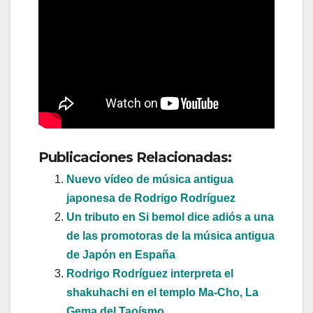
Publicaciones Relacionadas:
Nuevo vídeo de música antigua
japonesa de Rodrigo Rodríguez
Un tributo en Si bemol dice adiós a una
de las promotoras de la música antigua
de Japón en España
Rodrigo Rodríguez interpreta el
shakuhachi en el templo Ma-Cho, La
Gema del Taoísmo