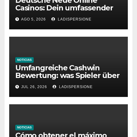
Deutsche Neue Online
Casinos: Dein umfassender
Ratgeber für moderne
AGO 5, 2026
LADISPERSIONE
Glücksspielplattformen
NOTICIAS
Umfangreiche Cashwin
Bewertung: was Spieler über
dieses Casino denken
JUL 26, 2026
LADISPERSIONE
NOTICIAS
Cómo obtener el máximo