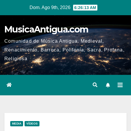
Ir
Dom. Ago 9th, 2026
6:26:14 AM
al
contenido
MusicaAntigua.com
Comunidad de Música Antigua. Medieval,
Renacimiento, Barroca, Polifonía, Sacra, Profana,
Religiosa
MEDIA
VÍDEOS