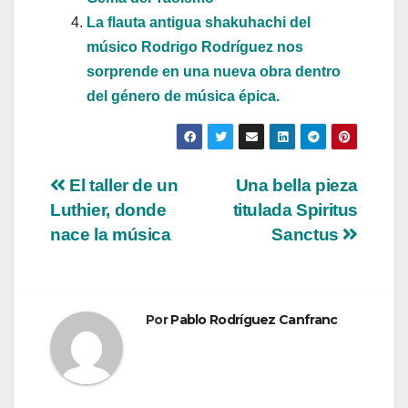
La flauta antigua shakuhachi del
músico Rodrigo Rodríguez nos
sorprende en una nueva obra dentro
del género de música épica.
Navegación
El taller de un
Una bella pieza
Luthier, donde
titulada Spiritus
de
nace la música
Sanctus
entradas
Por
Pablo Rodríguez Canfranc