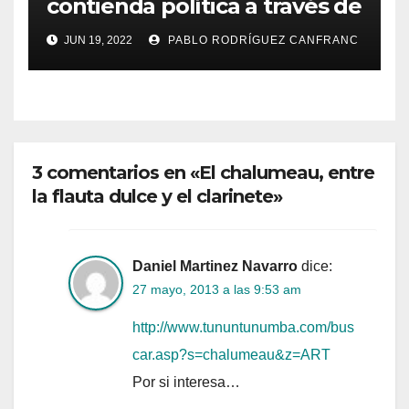
contienda política a través de
la ópera
JUN 19, 2022
PABLO RODRÍGUEZ CANFRANC
3 comentarios en «El chalumeau, entre
la flauta dulce y el clarinete»
Daniel Martinez Navarro
dice:
27 mayo, 2013 a las 9:53 am
http://www.tununtunumba.com/bus
car.asp?s=chalumeau&z=ART
Por si interesa…