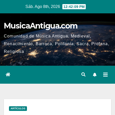
Ir
Sáb. Ago 8th, 2026
12:42:09 PM
al
contenido
MusicaAntigua.com
Comunidad de Música Antigua. Medieval,
Renacimiento, Barroca, Polifonía, Sacra, Profana,
Religiosa
ARTÍCULOS