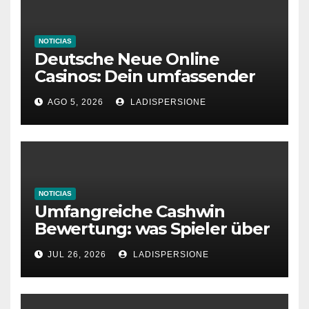
NOTICIAS
Deutsche Neue Online
Casinos: Dein umfassender
Ratgeber für moderne
AGO 5, 2026
LADISPERSIONE
Glücksspielplattformen
NOTICIAS
Umfangreiche Cashwin
Bewertung: was Spieler über
dieses Casino denken
JUL 26, 2026
LADISPERSIONE