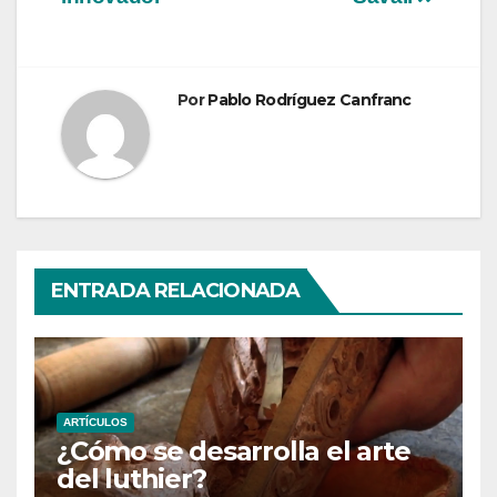
entradas
Por
Pablo Rodríguez Canfranc
ENTRADA RELACIONADA
ARTÍCULOS
¿Cómo se desarrolla el arte
del luthier?