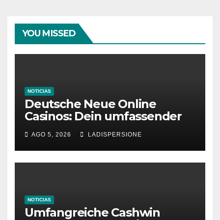
YOU MISSED
NOTICIAS
Deutsche Neue Online
Casinos: Dein umfassender
Ratgeber für moderne
AGO 5, 2026
LADISPERSIONE
Glücksspielplattformen
NOTICIAS
Umfangreiche Cashwin