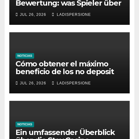
Bewertung: was Spieler über
dieses Casino denken
JUL 26, 2026
LADISPERSIONE
NOTICIAS
Cómo obtener el máximo
beneficio de los no deposit
bonus codes de roby casino
JUL 26, 2026
LADISPERSIONE
NOTICIAS
Ein umfassender Überblick