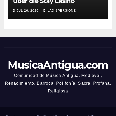
über die Stay Casino
Bonusbedingungen
JUL 26, 2026
LADISPERSIONE
MusicaAntigua.com
Comunidad de Música Antigua. Medieval,
Renacimiento, Barroca, Polifonía, Sacra, Profana,
Religiosa