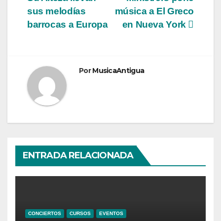
de
sus melodías
música a El Greco
entradas
barrocas a Europa
en Nueva York
Por
MusicaAntigua
ENTRADA RELACIONADA
CONCIERTOS
CURSOS
EVENTOS