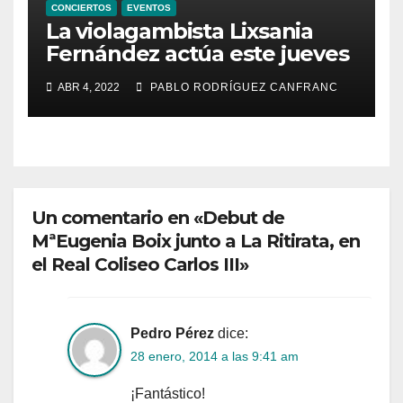
CONCIERTOS
EVENTOS
La violagambista Lixsania
Fernández actúa este jueves
en el ciclo de música en
ABR 4, 2022
PABLO RODRÍGUEZ CANFRANC
directo de Fundación Cañada
Blanch
Un comentario en «Debut de
MªEugenia Boix junto a La Ritirata, en
el Real Coliseo Carlos III»
Pedro Pérez
dice:
28 enero, 2014 a las 9:41 am
¡Fantástico!