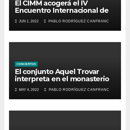
El CIMM acogerá el IV
Encuentro Internacional de
Ministriles
JUN 1, 2022
PABLO RODRÍGUEZ CANFRANC
CONCIERTOS
El conjunto Aquel Trovar
interpreta en el monasterio
de Santa María de la
MAY 4, 2022
PABLO RODRÍGUEZ CANFRANC
Valldigna las cantigas de
Alfonso X el Sabio