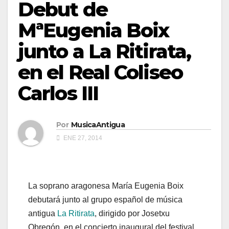
Debut de
MªEugenia Boix
junto a La Ritirata,
en el Real Coliseo
Carlos III
Por
MusicaAntigua
ENE 27, 2014
La soprano aragonesa María Eugenia Boix
debutará junto al grupo español de música
antigua
La Ritirata
, dirigido por Josetxu
Obregón, en el concierto inaugural del festival