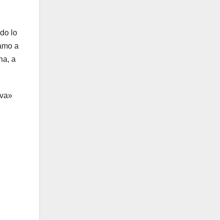
do lo
lamo a
na, a
eva»