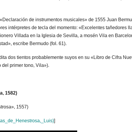
u «Declaración de instrumentos musicales» de 1555 Juan Bermu
ores intérpretes de tecla del momento: «Excelentes tañedores l
ionero Villada en la Iglesia de Sevilla, a mosén Vila en Barcelo
ad», escribe Bermudo (fol. 61).
ta dos tientos probablemente suyos en su «Libro de Cifra Nu
 del primer tono, Vila»).
a, 1582)
trosa», 1557)
egas_de_Henestrosa,_Luis)
]