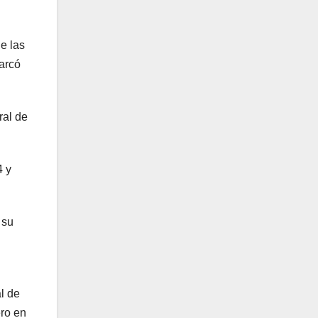
e las
arcó
ral de
4 y
 su
l de
ero en