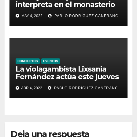
interpreta en el monasterio
de Santa María de la
MAY 4, 2022
PABLO RODRÍGUEZ CANFRANC
Valldigna las cantigas de
Alfonso X el Sabio
CONCIERTOS
EVENTOS
La violagambista Lixsania
Fernández actúa este jueves
en el ciclo de música en
ABR 4, 2022
PABLO RODRÍGUEZ CANFRANC
directo de Fundación Cañada
Blanch
Deja una respuesta