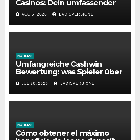
Casinos: Dein umfassender
Ratgeber für moderne
AGO 5, 2026
LADISPERSIONE
Glücksspielplattformen
NOTICIAS
Umfangreiche Cashwin
Bewertung: was Spieler über
dieses Casino denken
JUL 26, 2026
LADISPERSIONE
NOTICIAS
Cómo obtener el máximo