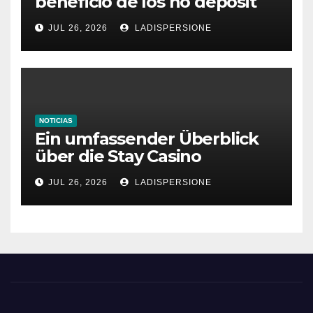
beneficio de los no deposit
bonus codes de roby casino
JUL 26, 2026
LADISPERSIONE
NOTICIAS
Ein umfassender Überblick
über die Stay Casino
Bonusbedingungen
JUL 26, 2026
LADISPERSIONE