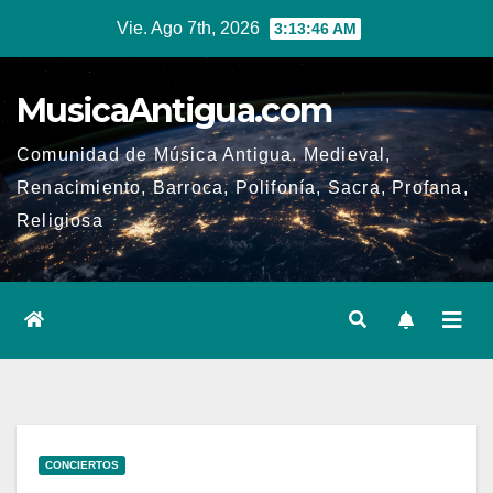
Ir
Vie. Ago 7th, 2026
3:13:46 AM
al
contenido
MusicaAntigua.com
Comunidad de Música Antigua. Medieval,
Renacimiento, Barroca, Polifonía, Sacra, Profana,
Religiosa
CONCIERTOS