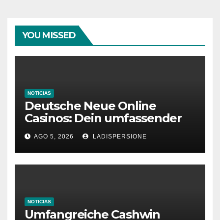
YOU MISSED
NOTICIAS
Deutsche Neue Online
Casinos: Dein umfassender
Ratgeber für moderne
AGO 5, 2026
LADISPERSIONE
Glücksspielplattformen
NOTICIAS
Umfangreiche Cashwin