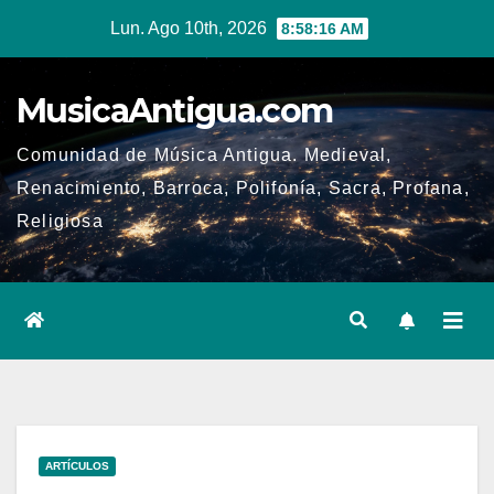
Ir
Lun. Ago 10th, 2026
8:58:17 AM
al
contenido
MusicaAntigua.com
Comunidad de Música Antigua. Medieval,
Renacimiento, Barroca, Polifonía, Sacra, Profana,
Religiosa
ARTÍCULOS