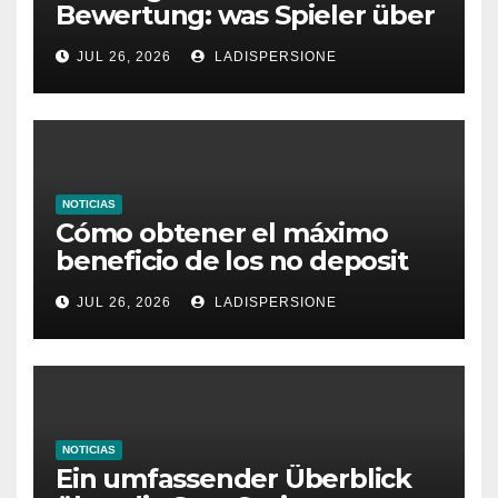
Bewertung: was Spieler über
dieses Casino denken
JUL 26, 2026
LADISPERSIONE
NOTICIAS
Cómo obtener el máximo
beneficio de los no deposit
bonus codes de roby casino
JUL 26, 2026
LADISPERSIONE
NOTICIAS
Ein umfassender Überblick