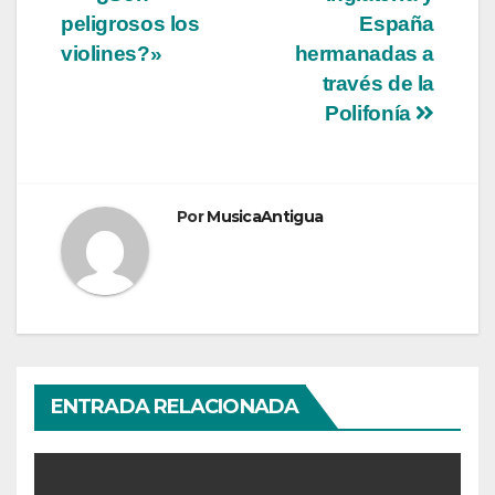
Navegación
peligrosos los
España
de
violines?»
hermanadas a
entradas
través de la
Polifonía
Por
MusicaAntigua
ENTRADA RELACIONADA