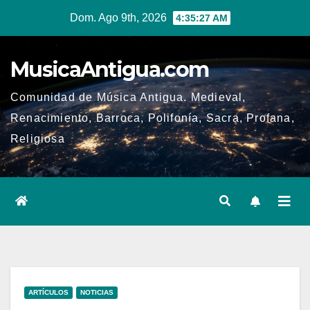
Ir
Dom. Ago 9th, 2026
4:35:27 AM
al
contenido
MusicaAntigua.com
Comunidad de Música Antigua. Medieval,
Renacimiento, Barroca, Polifonía, Sacra, Profana,
Religiosa
ARTÍCULOS
NOTICIAS