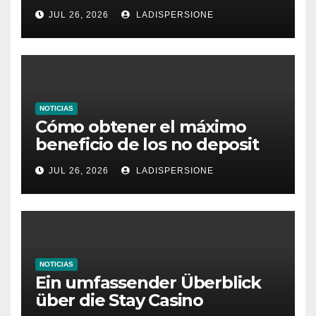
dieses Casino denken
JUL 26, 2026
LADISPERSIONE
NOTICIAS
Cómo obtener el máximo
beneficio de los no deposit
bonus codes de roby casino
JUL 26, 2026
LADISPERSIONE
NOTICIAS
Ein umfassender Überblick
über die Stay Casino