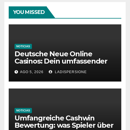
YOU MISSED
NOTICIAS
Deutsche Neue Online
Casinos: Dein umfassender
Ratgeber für moderne
AGO 5, 2026
LADISPERSIONE
Glücksspielplattformen
NOTICIAS
Umfangreiche Cashwin
Bewertung: was Spieler über