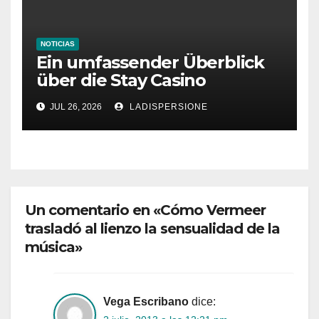
NOTICIAS
Ein umfassender Überblick
über die Stay Casino
Bonusbedingungen
JUL 26, 2026
LADISPERSIONE
Un comentario en «Cómo Vermeer
trasladó al lienzo la sensualidad de la
música»
Vega Escribano
dice: