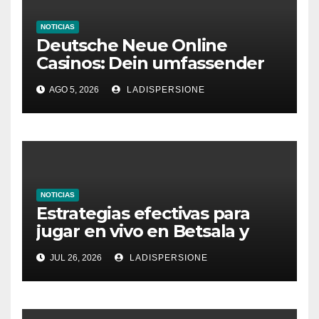
NOTICIAS
Deutsche Neue Online
Casinos: Dein umfassender
Ratgeber für moderne
AGO 5, 2026
LADISPERSIONE
Glücksspielplattformen
NOTICIAS
Estrategias efectivas para
jugar en vivo en Betsala y
aumentar tus ganancias
JUL 26, 2026
LADISPERSIONE