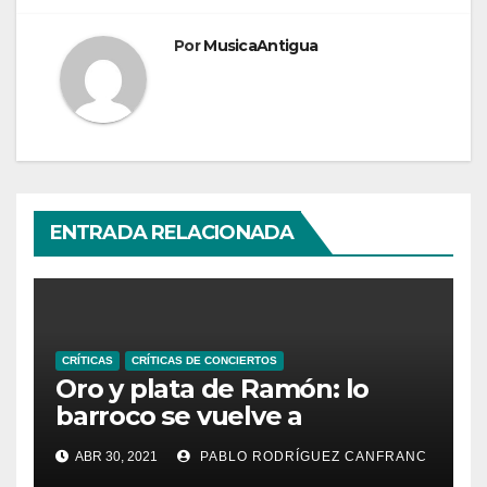
Por
MusicaAntigua
ENTRADA RELACIONADA
CRÍTICAS
CRÍTICAS DE CONCIERTOS
Oro y plata de Ramón: lo
barroco se vuelve a
encontrar con el jazz
ABR 30, 2021
PABLO RODRÍGUEZ CANFRANC