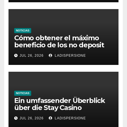
NOTICIAS
Cómo obtener el máximo
beneficio de los no deposit
bonus codes de roby casino
JUL 26, 2026
LADISPERSIONE
NOTICIAS
Ein umfassender Überblick
über die Stay Casino
Bonusbedingungen
JUL 26, 2026
LADISPERSIONE