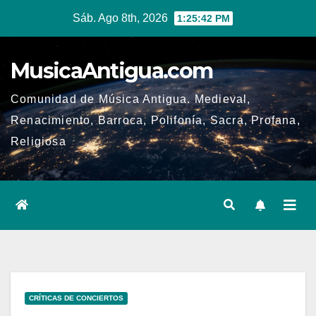
Ir
Sáb. Ago 8th, 2026
1:25:43 PM
al
contenido
MusicaAntigua.com
Comunidad de Música Antigua. Medieval,
Renacimiento, Barroca, Polifonía, Sacra, Profana,
Religiosa
CRÍTICAS DE CONCIERTOS