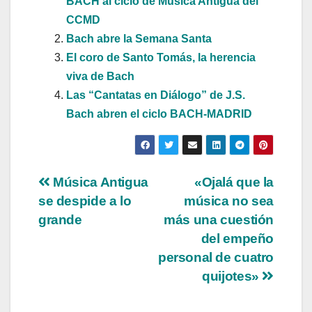
BACH al ciclo de Música Antigua del
CCMD
Bach abre la Semana Santa
El coro de Santo Tomás, la herencia
viva de Bach
Las “Cantatas en Diálogo” de J.S.
Bach abren el ciclo BACH-MADRID
Navegación
Música Antigua
«Ojalá que la
se despide a lo
música no sea
de
grande
más una cuestión
entradas
del empeño
personal de cuatro
quijotes»