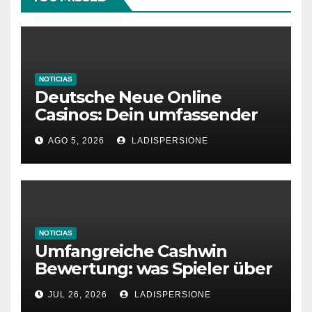
NOTICIAS
Deutsche Neue Online
Casinos: Dein umfassender
Ratgeber für moderne
AGO 5, 2026
LADISPERSIONE
Glücksspielplattformen
NOTICIAS
Umfangreiche Cashwin
Bewertung: was Spieler über
dieses Casino denken
JUL 26, 2026
LADISPERSIONE