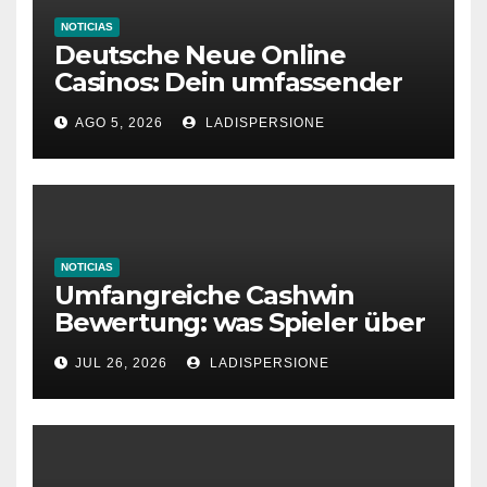
NOTICIAS
Deutsche Neue Online
Casinos: Dein umfassender
Ratgeber für moderne
AGO 5, 2026
LADISPERSIONE
Glücksspielplattformen
NOTICIAS
Umfangreiche Cashwin
Bewertung: was Spieler über
dieses Casino denken
JUL 26, 2026
LADISPERSIONE