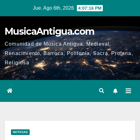
Ir
Jue. Ago 6th, 2026
4:07:17 PM
al
contenido
MusicaAntigua.com
Comunidad de Música Antigua. Medieval,
Renacimiento, Barroca, Polifonía, Sacra, Profana,
Religiosa
NOTICIAS