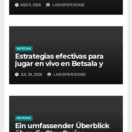
Ratgeber für moderne
AGO 5, 2026
LADISPERSIONE
Glücksspielplattformen
NOTICIAS
Estrategias efectivas para
jugar en vivo en Betsala y
aumentar tus ganancias
JUL 26, 2026
LADISPERSIONE
NOTICIAS
Ein umfassender Überblick