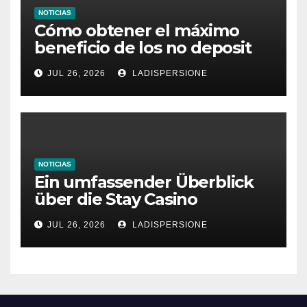
NOTICIAS
Cómo obtener el máximo
beneficio de los no deposit
bonus codes de roby casino
JUL 26, 2026
LADISPERSIONE
NOTICIAS
Ein umfassender Überblick
über die Stay Casino
Bonusbedingungen
JUL 26, 2026
LADISPERSIONE