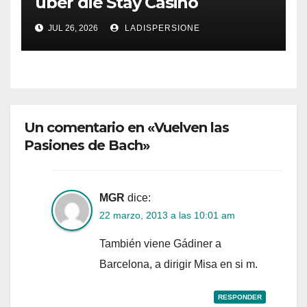
über die Stay Casino
Bonusbedingungen
JUL 26, 2026
LADISPERSIONE
Un comentario en «Vuelven las
Pasiones de Bach»
MGR
dice:
22 marzo, 2013 a las 10:01 am
También viene Gádiner a
Barcelona, a dirigir Misa en si m.
RESPONDER