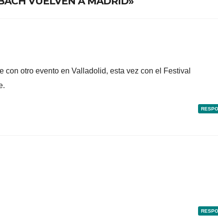
E BACH VUELVEN A MADRID»
 con otro evento en Valladolid, esta vez con el Festival
e.
RESP
RESP