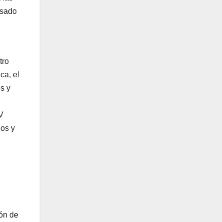
asado
tro
ca, el
s y
V
ios y
ón de