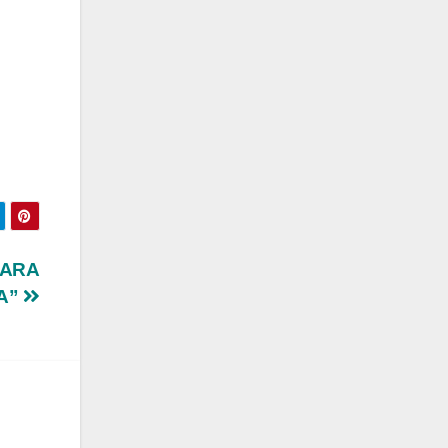
PARA
IA”