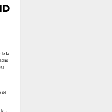
ID
 de la
adrid
ras
o del
 las