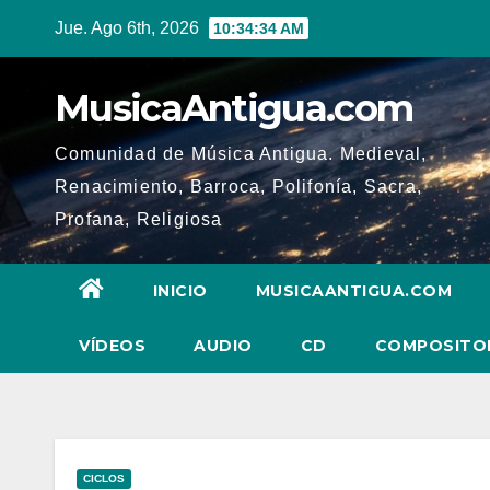
Ir
Jue. Ago 6th, 2026
10:34:35 AM
al
contenido
MusicaAntigua.com
Comunidad de Música Antigua. Medieval,
Renacimiento, Barroca, Polifonía, Sacra,
Profana, Religiosa
INICIO
MUSICAANTIGUA.COM
VÍDEOS
AUDIO
CD
COMPOSITO
CICLOS