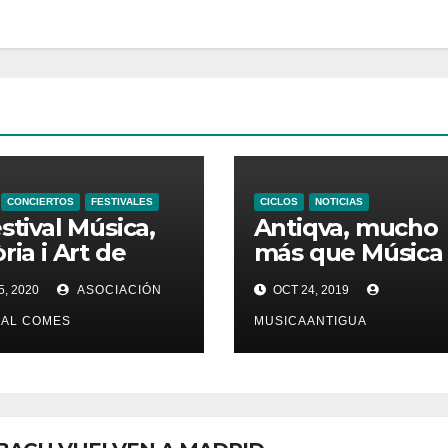
CONCIERTOS
FESTIVALES
CICLOS
NOTICIAS
estival Música,
Antiqva, mucho
ria i Art de
más que Música
ncia continúa
Antigua
5, 2020
ASOCIACIÓN
OCT 24, 2019
rogramación
un ciclo de
AL COMES
MUSICAANTIGUA
ca religiosa