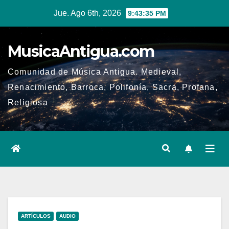
Ir
Jue. Ago 6th, 2026
9:43:35 PM
al
contenido
MusicaAntigua.com
Comunidad de Música Antigua. Medieval,
Renacimiento, Barroca, Polifonía, Sacra, Profana,
Religiosa
ARTÍCULOS
AUDIO