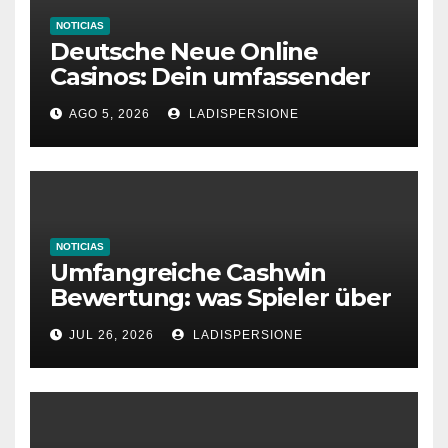
NOTICIAS
Deutsche Neue Online
Casinos: Dein umfassender
Ratgeber für moderne
AGO 5, 2026
LADISPERSIONE
Glücksspielplattformen
NOTICIAS
Umfangreiche Cashwin
Bewertung: was Spieler über
dieses Casino denken
JUL 26, 2026
LADISPERSIONE