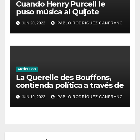
Cuando Henry Purcell le
puso música al Quijote
JUN 20, 2022
PABLO RODRÍGUEZ CANFRANC
ARTÍCULOS
La Querelle des Bouffons,
contienda política a través de
la ópera
JUN 19, 2022
PABLO RODRÍGUEZ CANFRANC