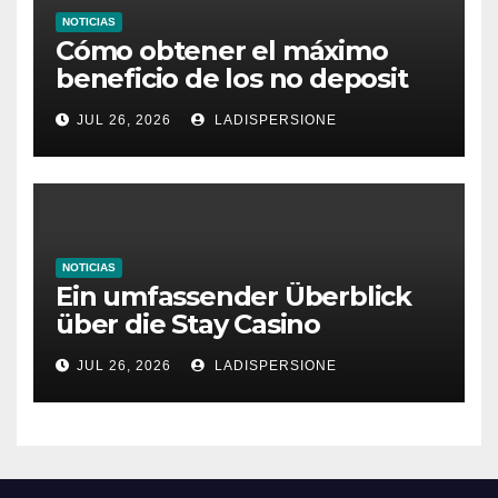
NOTICIAS
Cómo obtener el máximo
beneficio de los no deposit
bonus codes de roby casino
JUL 26, 2026
LADISPERSIONE
NOTICIAS
Ein umfassender Überblick
über die Stay Casino
Bonusbedingungen
JUL 26, 2026
LADISPERSIONE