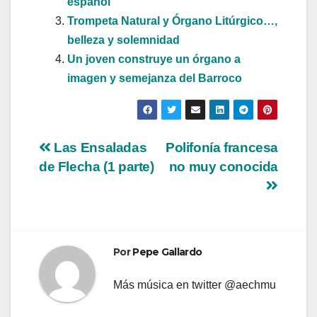
español
Trompeta Natural y Órgano Litúrgico…,
belleza y solemnidad
Un joven construye un órgano a
imagen y semejanza del Barroco
Navegación
Las Ensaladas
Polifonía francesa
de Flecha (1 parte)
no muy conocida
de
entradas
Por
Pepe Gallardo
Más música en twitter @aechmu