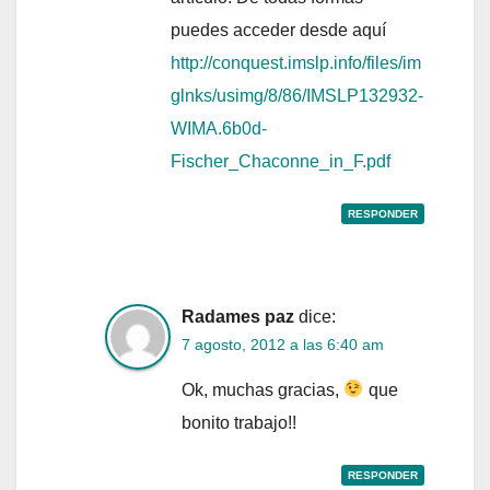
puedes acceder desde aquí
http://conquest.imslp.info/files/im
glnks/usimg/8/86/IMSLP132932-
WIMA.6b0d-
Fischer_Chaconne_in_F.pdf
RESPONDER
Radames paz
dice:
7 agosto, 2012 a las 6:40 am
Ok, muchas gracias,
que
bonito trabajo!!
RESPONDER