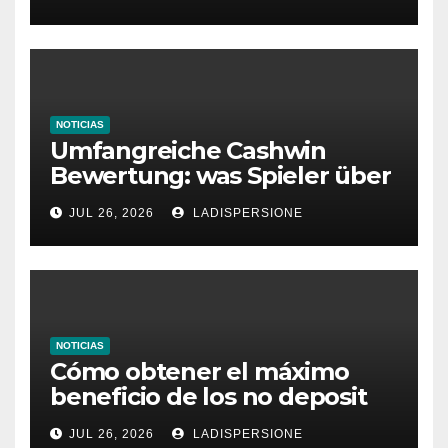
Glücksspielplattformen
NOTICIAS
Umfangreiche Cashwin
Bewertung: was Spieler über
dieses Casino denken
JUL 26, 2026
LADISPERSIONE
NOTICIAS
Cómo obtener el máximo
beneficio de los no deposit
bonus codes de roby casino
JUL 26, 2026
LADISPERSIONE