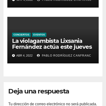
Valldigna las cantigas de
Alfonso X el Sabio
CONCIERTOS
EVENTOS
La violagambista Lixsania
Fernández actúa este jueves
en el ciclo de música en
ABR 4, 2022
PABLO RODRÍGUEZ CANFRANC
directo de Fundación Cañada
Blanch
Deja una respuesta
Tu dirección de correo electrónico no será publicada.