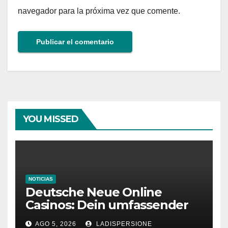
navegador para la próxima vez que comente.
YOU MISSED
NOTICIAS
Deutsche Neue Online
Casinos: Dein umfassender
Ratgeber für moderne
AGO 5, 2026
LADISPERSIONE