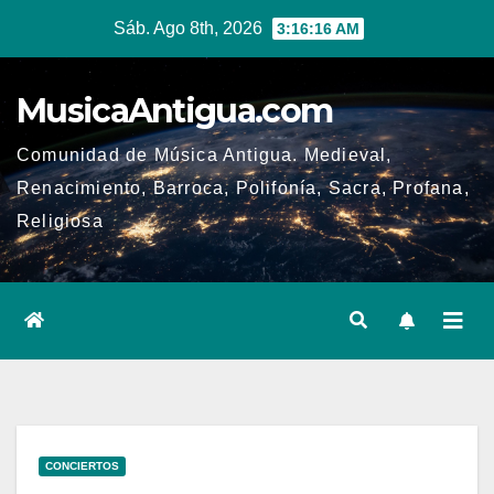
Ir
Sáb. Ago 8th, 2026
3:16:17 AM
al
contenido
MusicaAntigua.com
Comunidad de Música Antigua. Medieval,
Renacimiento, Barroca, Polifonía, Sacra, Profana,
Religiosa
CONCIERTOS