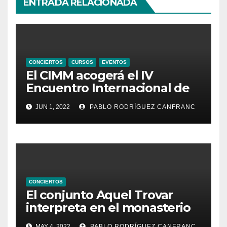
ENTRADA RELACIONADA
CONCIERTOS
CURSOS
EVENTOS
El CIMM acogerá el IV
Encuentro Internacional de
Ministriles
JUN 1, 2022
PABLO RODRÍGUEZ CANFRANC
CONCIERTOS
El conjunto Aquel Trovar
interpreta en el monasterio
de Santa María de la
MAY 4, 2022
PABLO RODRÍGUEZ CANFRANC