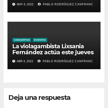
de Santa María de la
MAY 4, 2022
PABLO RODRÍGUEZ CANFRANC
Valldigna las cantigas de
Alfonso X el Sabio
CONCIERTOS
EVENTOS
La violagambista Lixsania
Fernández actúa este jueves
en el ciclo de música en
ABR 4, 2022
PABLO RODRÍGUEZ CANFRANC
directo de Fundación Cañada
Blanch
Deja una respuesta