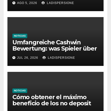
AGO 5, 2026
LADISPERSIONE
Glücksspielplattformen
NOTICIAS
Umfangreiche Cashwin
Bewertung: was Spieler über
dieses Casino denken
JUL 26, 2026
LADISPERSIONE
NOTICIAS
Cómo obtener el máximo
beneficio de los no deposit
bonus codes de roby casino