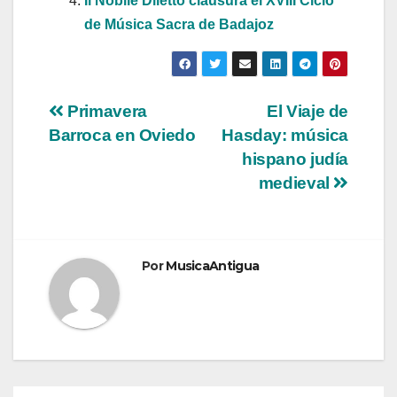
Il Nobile Diletto clausura el XVIII Ciclo
de Música Sacra de Badajoz
Navegación
Primavera
El Viaje de
Barroca en Oviedo
Hasday: música
de
hispano judía
entradas
medieval
Por
MusicaAntigua