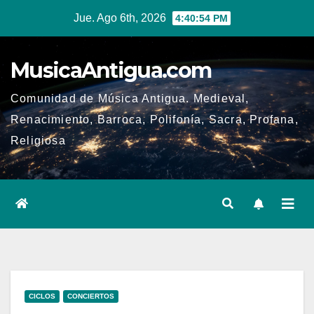
Ir
Jue. Ago 6th, 2026
4:40:54 PM
al
contenido
MusicaAntigua.com
Comunidad de Música Antigua. Medieval,
Renacimiento, Barroca, Polifonía, Sacra, Profana,
Religiosa
CICLOS
CONCIERTOS