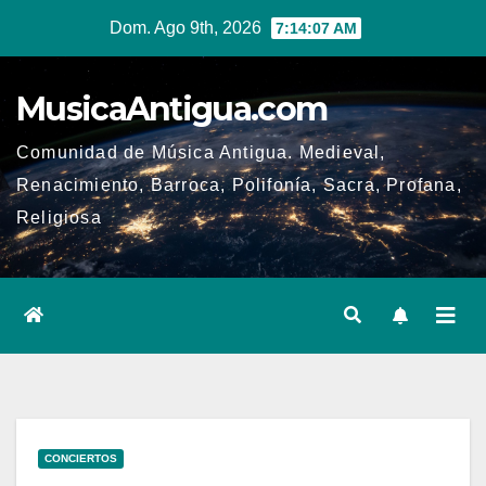
Ir
Dom. Ago 9th, 2026
7:14:08 AM
al
contenido
MusicaAntigua.com
Comunidad de Música Antigua. Medieval,
Renacimiento, Barroca, Polifonía, Sacra, Profana,
Religiosa
CONCIERTOS