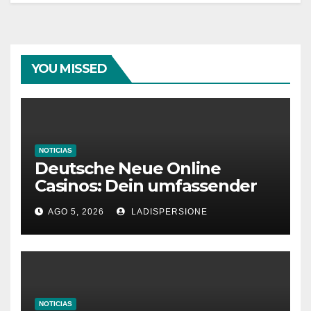
YOU MISSED
NOTICIAS
Deutsche Neue Online
Casinos: Dein umfassender
Ratgeber für moderne
AGO 5, 2026
LADISPERSIONE
Glücksspielplattformen
NOTICIAS