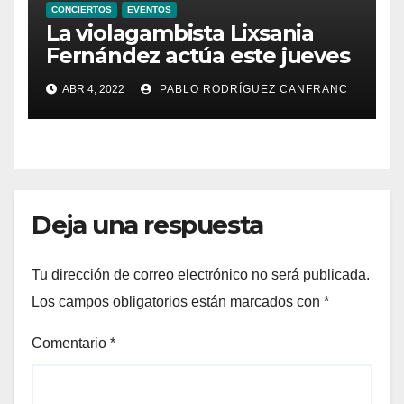
CONCIERTOS
EVENTOS
La violagambista Lixsania
Fernández actúa este jueves
en el ciclo de música en
ABR 4, 2022
PABLO RODRÍGUEZ CANFRANC
directo de Fundación Cañada
Blanch
Deja una respuesta
Tu dirección de correo electrónico no será publicada.
Los campos obligatorios están marcados con
*
Comentario
*