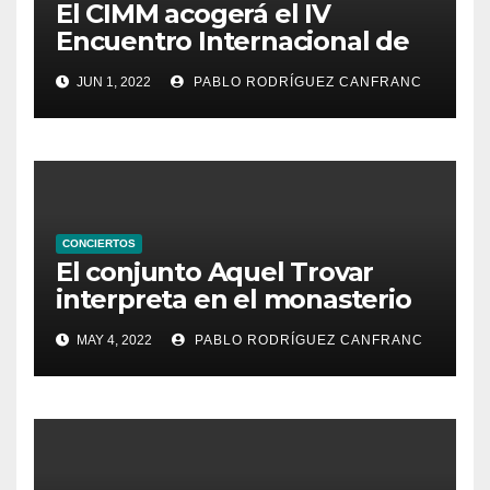
El CIMM acogerá el IV
Encuentro Internacional de
Ministriles
JUN 1, 2022
PABLO RODRÍGUEZ CANFRANC
CONCIERTOS
El conjunto Aquel Trovar
interpreta en el monasterio
de Santa María de la
MAY 4, 2022
PABLO RODRÍGUEZ CANFRANC
Valldigna las cantigas de
Alfonso X el Sabio