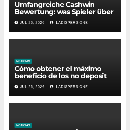
Umfangreiche Cashwin
Bewertung: was Spieler über
dieses Casino denken
JUL 26, 2026
LADISPERSIONE
NOTICIAS
Cómo obtener el máximo
beneficio de los no deposit
bonus codes de roby casino
JUL 26, 2026
LADISPERSIONE
NOTICIAS