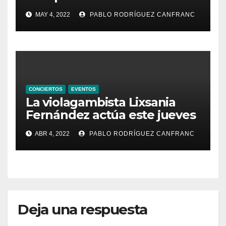
de Santa María de la
MAY 4, 2022
PABLO RODRÍGUEZ CANFRANC
Valldigna las cantigas de
Alfonso X el Sabio
CONCIERTOS
EVENTOS
La violagambista Lixsania
Fernández actúa este jueves
en el ciclo de música en
ABR 4, 2022
PABLO RODRÍGUEZ CANFRANC
directo de Fundación Cañada
Blanch
Deja una respuesta