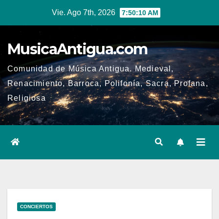
Ir
Vie. Ago 7th, 2026
7:50:11 AM
al
contenido
MusicaAntigua.com
Comunidad de Música Antigua. Medieval,
Renacimiento, Barroca, Polifonía, Sacra, Profana,
Religiosa
CONCIERTOS