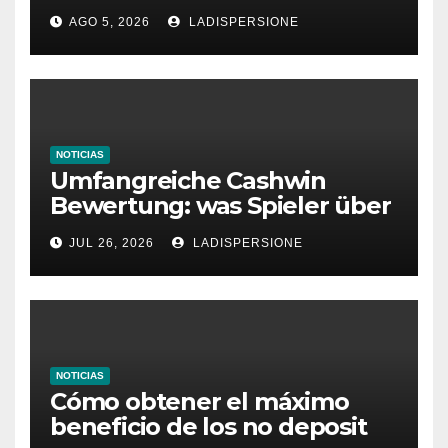
Ratgeber für moderne
AGO 5, 2026
LADISPERSIONE
Glücksspielplattformen
NOTICIAS
Umfangreiche Cashwin
Bewertung: was Spieler über
dieses Casino denken
JUL 26, 2026
LADISPERSIONE
NOTICIAS
Cómo obtener el máximo
beneficio de los no deposit