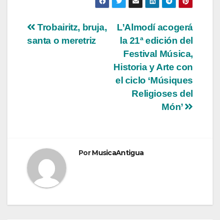
Navegación
Trobairitz, bruja,
L’Almodí acogerá
santa o meretriz
la 21ª edición del
de
Festival Música,
entradas
Historia y Arte con
el ciclo ‘Músiques
Religioses del
Món’
Por
MusicaAntigua