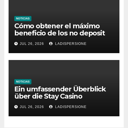
NOTICIAS
Cómo obtener el máximo
beneficio de los no deposit
bonus codes de roby casino
JUL 26, 2026
LADISPERSIONE
NOTICIAS
Ein umfassender Überblick
über die Stay Casino
Bonusbedingungen
JUL 26, 2026
LADISPERSIONE