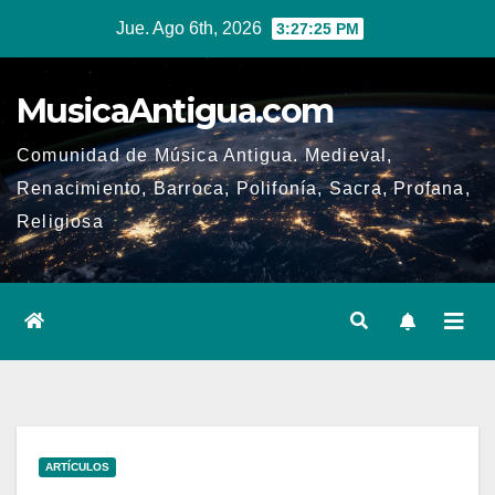
Ir
Jue. Ago 6th, 2026
3:27:25 PM
al
contenido
MusicaAntigua.com
Comunidad de Música Antigua. Medieval,
Renacimiento, Barroca, Polifonía, Sacra, Profana,
Religiosa
ARTÍCULOS