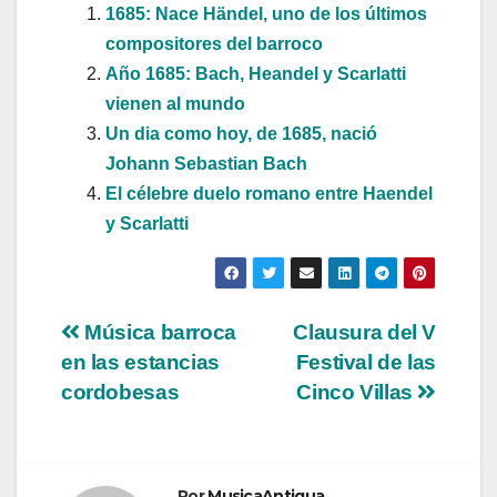
1685: Nace Händel, uno de los últimos
compositores del barroco
Año 1685: Bach, Heandel y Scarlatti
vienen al mundo
Un dia como hoy, de 1685, nació
Johann Sebastian Bach
El célebre duelo romano entre Haendel
y Scarlatti
Navegación
Música barroca
Clausura del V
en las estancias
Festival de las
de
cordobesas
Cinco Villas
entradas
Por
MusicaAntigua