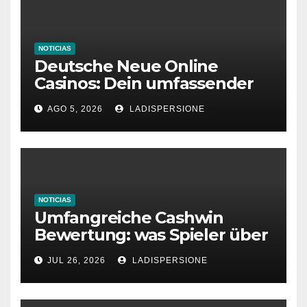
NOTICIAS
Deutsche Neue Online
Casinos: Dein umfassender
Ratgeber für moderne
AGO 5, 2026
LADISPERSIONE
Glücksspielplattformen
NOTICIAS
Umfangreiche Cashwin
Bewertung: was Spieler über
dieses Casino denken
JUL 26, 2026
LADISPERSIONE