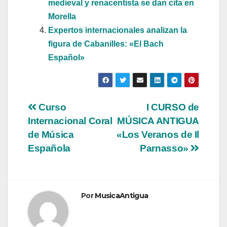
medieval y renacentista se dan cita en
Morella
Expertos internacionales analizan la
figura de Cabanilles: «El Bach
Español»
Navegación
Curso
I CURSO de
Internacional Coral
MÚSICA ANTIGUA
de
de Música
«Los Veranos de Il
entradas
Española
Parnasso»
Por
MusicaAntigua