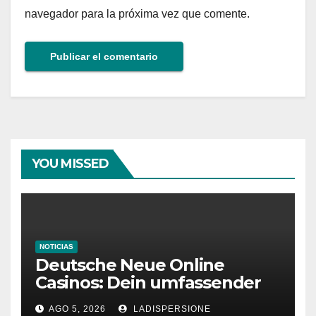
navegador para la próxima vez que comente.
YOU MISSED
NOTICIAS
Deutsche Neue Online
Casinos: Dein umfassender
Ratgeber für moderne
AGO 5, 2026
LADISPERSIONE