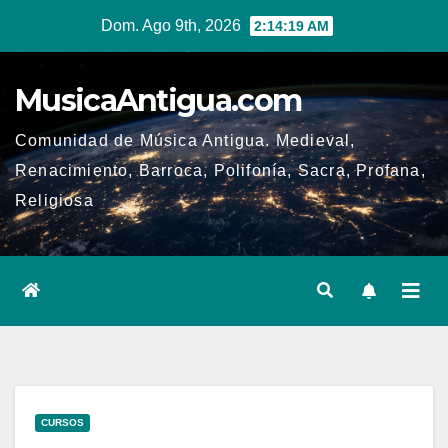
Ir
Dom. Ago 9th, 2026
2:14:19 AM
al
contenido
MusicaAntigua.com
Comunidad de Música Antigua. Medieval,
Renacimiento, Barroca, Polifonía, Sacra, Profana,
Religiosa
CURSOS