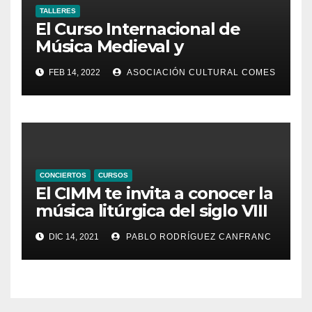
TALLERES
El Curso Internacional de
Música Medieval y
Renacentista presenta su XI
FEB 14, 2022
ASOCIACIÓN CULTURAL COMES
edición
CONCIERTOS
CURSOS
El CIMM te invita a conocer la
música litúrgica del siglo VIII
con Marcel Pérès
DIC 14, 2021
PABLO RODRÍGUEZ CANFRANC