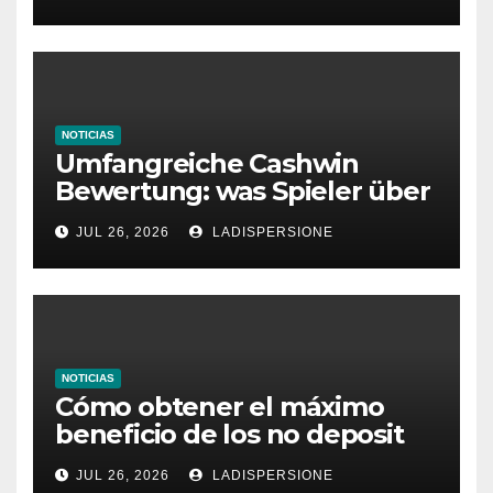
Glücksspielplattformen
NOTICIAS
Umfangreiche Cashwin
Bewertung: was Spieler über
dieses Casino denken
JUL 26, 2026
LADISPERSIONE
NOTICIAS
Cómo obtener el máximo
beneficio de los no deposit
bonus codes de roby casino
JUL 26, 2026
LADISPERSIONE