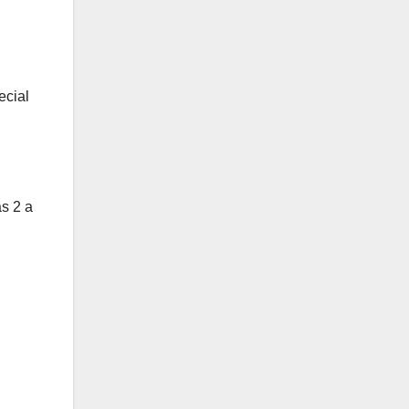
ecial
as 2 a