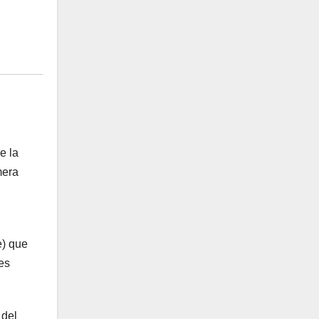
e la
mera
e) que
tes
 del