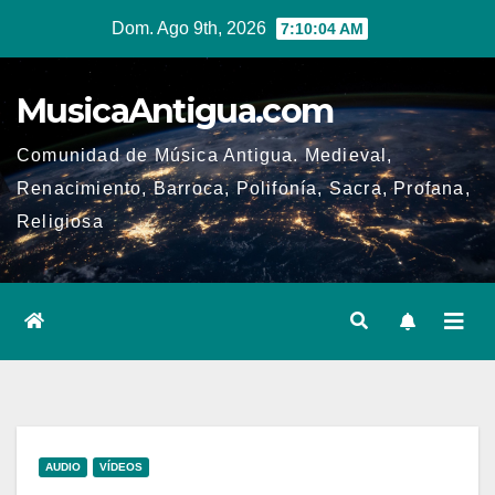
Ir
Dom. Ago 9th, 2026
7:10:05 AM
al
contenido
MusicaAntigua.com
Comunidad de Música Antigua. Medieval,
Renacimiento, Barroca, Polifonía, Sacra, Profana,
Religiosa
AUDIO
VÍDEOS