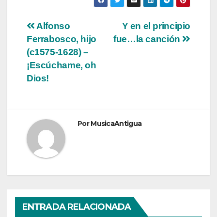
Navegación
Alfonso
Y en el principio
Ferrabosco, hijo
fue…la canción
de
(c1575-1628) –
entradas
¡Escúchame, oh
Dios!
Por
MusicaAntigua
ENTRADA RELACIONADA