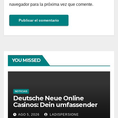
navegador para la próxima vez que comente.
YOU MISSED
NOTICIAS
Deutsche Neue Online
Casinos: Dein umfassender
Ratgeber für moderne
AGO 5, 2026
LADISPERSIONE
Glücksspielplattformen