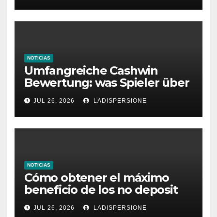
NOTICIAS
Umfangreiche Cashwin
Bewertung: was Spieler über
dieses Casino denken
JUL 26, 2026
LADISPERSIONE
NOTICIAS
Cómo obtener el máximo
beneficio de los no deposit
bonus codes de roby casino
JUL 26, 2026
LADISPERSIONE