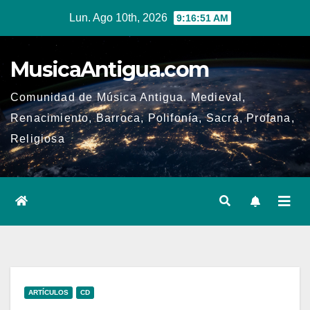
Ir
Lun. Ago 10th, 2026
9:16:52 AM
al
contenido
MusicaAntigua.com
Comunidad de Música Antigua. Medieval,
Renacimiento, Barroca, Polifonía, Sacra, Profana,
Religiosa
ARTÍCULOS
CD