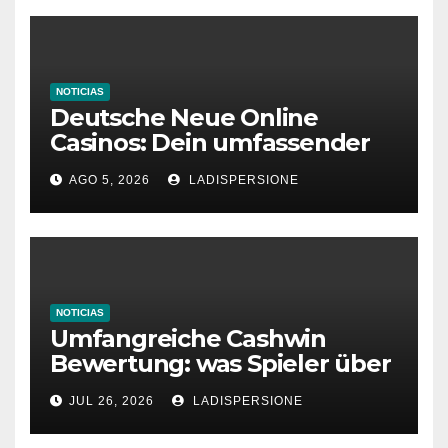
NOTICIAS
Deutsche Neue Online
Casinos: Dein umfassender
Ratgeber für moderne
AGO 5, 2026
LADISPERSIONE
Glücksspielplattformen
NOTICIAS
Umfangreiche Cashwin
Bewertung: was Spieler über
dieses Casino denken
JUL 26, 2026
LADISPERSIONE