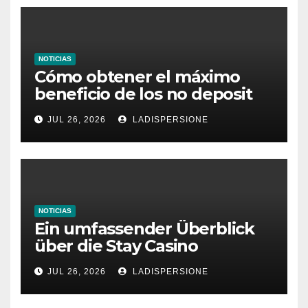
NOTICIAS
Cómo obtener el máximo
beneficio de los no deposit
bonus codes de roby casino
JUL 26, 2026
LADISPERSIONE
NOTICIAS
Ein umfassender Überblick
über die Stay Casino
Bonusbedingungen
JUL 26, 2026
LADISPERSIONE