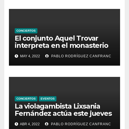
CONCIERTOS
El conjunto Aquel Trovar
interpreta en el monasterio
de Santa María de la
MAY 4, 2022
PABLO RODRÍGUEZ CANFRANC
Valldigna las cantigas de
Alfonso X el Sabio
CONCIERTOS
EVENTOS
La violagambista Lixsania
Fernández actúa este jueves
en el ciclo de música en
ABR 4, 2022
PABLO RODRÍGUEZ CANFRANC
directo de Fundación Cañada