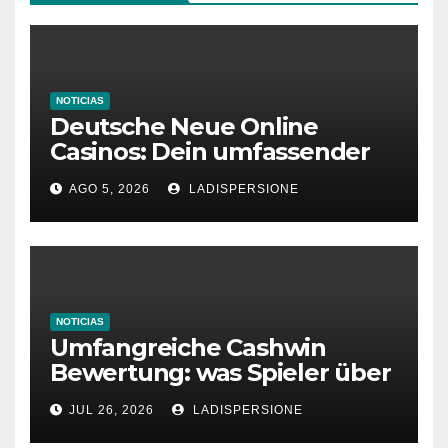
NOTICIAS
Deutsche Neue Online
Casinos: Dein umfassender
Ratgeber für moderne
AGO 5, 2026
LADISPERSIONE
Glücksspielplattformen
NOTICIAS
Umfangreiche Cashwin
Bewertung: was Spieler über
dieses Casino denken
JUL 26, 2026
LADISPERSIONE