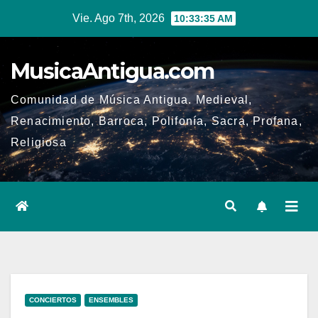
Ir
Vie. Ago 7th, 2026
10:33:36 AM
al
contenido
MusicaAntigua.com
Comunidad de Música Antigua. Medieval,
Renacimiento, Barroca, Polifonía, Sacra, Profana,
Religiosa
CONCIERTOS
ENSEMBLES