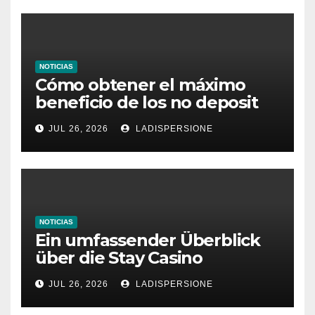
NOTICIAS
Cómo obtener el máximo
beneficio de los no deposit
bonus codes de roby casino
JUL 26, 2026
LADISPERSIONE
NOTICIAS
Ein umfassender Überblick
über die Stay Casino
Bonusbedingungen
JUL 26, 2026
LADISPERSIONE