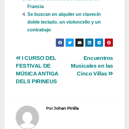
Francia
Se buscan en alquiler un clavecín
doble teclado, un violoncello y un
contrabajo
Navegación
I CURSO DEL
Encuentros
FESTIVAL DE
Musicales en las
de
MÚSICA ANTIGA
Cinco Villas
entradas
DELS PIRINEUS
Por
Johan Pinilla