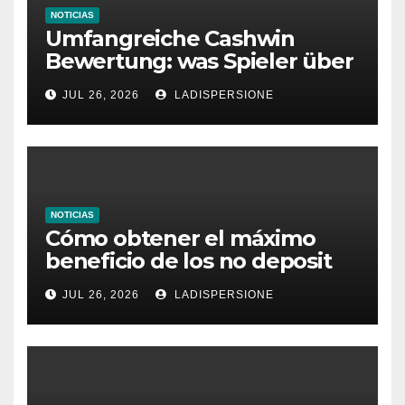
NOTICIAS
Umfangreiche Cashwin
Bewertung: was Spieler über
dieses Casino denken
JUL 26, 2026
LADISPERSIONE
NOTICIAS
Cómo obtener el máximo
beneficio de los no deposit
bonus codes de roby casino
JUL 26, 2026
LADISPERSIONE