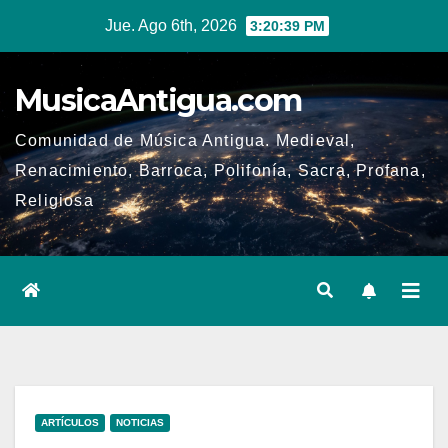
Ir
Jue. Ago 6th, 2026
3:20:40 PM
al
contenido
MusicaAntigua.com
Comunidad de Música Antigua. Medieval,
Renacimiento, Barroca, Polifonía, Sacra, Profana,
Religiosa
ARTÍCULOS
NOTICIAS