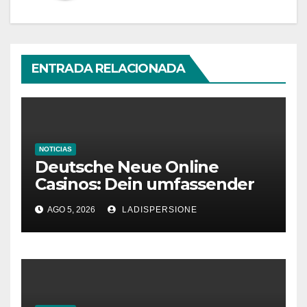
ENTRADA RELACIONADA
NOTICIAS
Deutsche Neue Online
Casinos: Dein umfassender
Ratgeber für moderne
AGO 5, 2026
LADISPERSIONE
Glücksspielplattformen