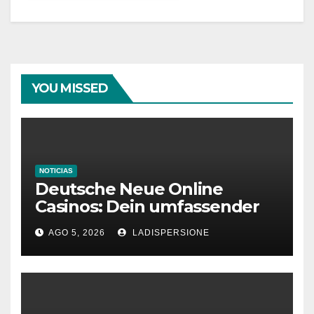
YOU MISSED
NOTICIAS
Deutsche Neue Online
Casinos: Dein umfassender
Ratgeber für moderne
AGO 5, 2026
LADISPERSIONE
Glücksspielplattformen