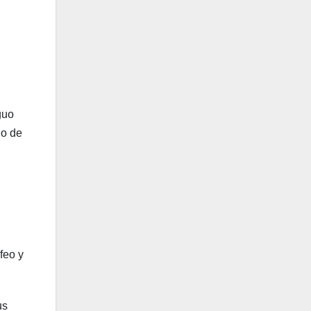
guo
do de
feo y
us