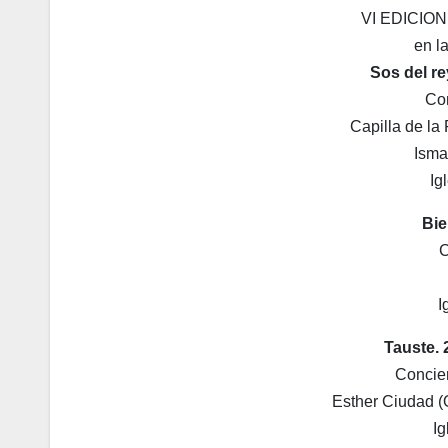
VI EDICI
en l
Sos del re
Co
Capilla de la
Isma
Ig
Bie
C
I
Tauste. 
Concie
Esther Ciudad (Ó
Ig