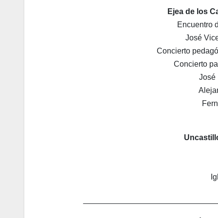
Ejea de los Ca
Encuentro d
José Vice
Concierto pedagóg
Concierto pa
José 
Aleja
Fern
Uncastill
Ig
______________________________