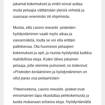
jakamat kokemukset ja vinkit voivat auttaa
muita pelaajia välttämään yleisiä virheitä ja
saamaan enemmän irti ohjelmista.
Muista, että casino rewards -pisteiden
hyödyntäminen vaatii myös aikaa ja
vaivannäköä, mutta se voi olla erittäin
palkitsevaa. Ota huomioon pelaajien
kokemukset ja opit, ja muista hyödyntää kaikkia
mahdollisia etuja. Kuten lähes jokainen
pelaaja, jolle olemme puhuneet, on todennut:
«Pisteiden kerääminen ja hyödyntäminen on
ollut paras osa pelaamista!»
Yhteenvetona, casino rewards -pisteet ovat
erinomainen tapa rikastuttaa pelikokemusta ja
tuoda mukanaan erilaisia etuja. Hyödyntämällä