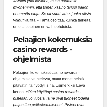
«Aloitin yhtä kasinoa, mutta huomasin
myöhemmin, että toinen kasino tarjosi paljon
enemmän etuja. Se oli suuri virhe, jonka olisin
voinut välttää.»
Tämä osoittaa, kuinka tärkeää
on olla tietoinen eri vaihtoehdoista.
Pelaajien kokemuksia
casino rewards -
ohjelmista
Pelaajien kokemukset casino rewards -
ohjelmista vaihtelevat, mutta monet heistä
pitävät niitä hyödyllisinä. Esimerkiksi Eeva
kertoo:
«Olen käyttänyt casino rewards -
pisteitäni jo vuosia, ja ne ovat tuoneet todella
paljon iloa pelikokemukseeni. Pisteet ovat