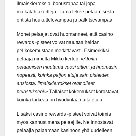
ilmaiskierroksia, bonusrahaa tai jopa
matkalahjakortteja. Tämä tekee pelaamisesta
entistä houkuttelevampaa ja palkitsevampaa.
Monet pelaajat ovat huomanneet, että casino
rewards -pisteet voivat muuttaa heidän
pelikokemustaan merkittävästi. Esimerkiksi
pelaaja nimeltä Mikko kertoo:
«Aloitin
pelaamisen muutama vuosi sitten, ja huomasin
nopeasti, kuinka paljon etuja sain pisteiden
ansiosta. Ilmaiskierrokset ovat olleet
pelastukseni!»
Tällaiset kokemukset korostavat,
kuinka tärkeää on hyödyntää näitä etuja.
Lisäksi casino rewards -pisteet voivat toimia
myös kannustimena pelaajille. Ne innostavat
pelaajia palaamaan kasinoon yhä uudelleen,