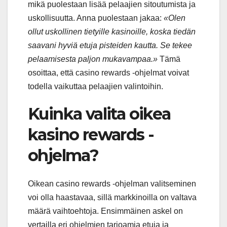
mikä puolestaan lisää pelaajien sitoutumista ja
uskollisuutta. Anna puolestaan jakaa:
«Olen
ollut uskollinen tietyille kasinoille, koska tiedän
saavani hyviä etuja pisteiden kautta. Se tekee
pelaamisesta paljon mukavampaa.»
Tämä
osoittaa, että casino rewards -ohjelmat voivat
todella vaikuttaa pelaajien valintoihin.
Kuinka valita oikea
kasino rewards -
ohjelma?
Oikean casino rewards -ohjelman valitseminen
voi olla haastavaa, sillä markkinoilla on valtava
määrä vaihtoehtoja. Ensimmäinen askel on
vertailla eri ohjelmien tarjoamia etuja ja