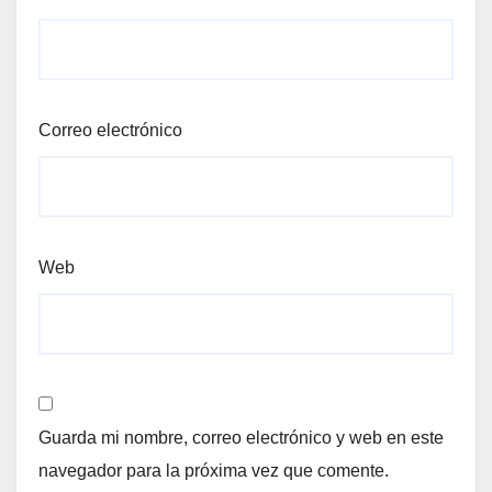
Correo electrónico
Web
Guarda mi nombre, correo electrónico y web en este
navegador para la próxima vez que comente.