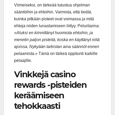
Viimeiseksi, on tärkeää tutustua ohjelman
sääntöihin ja ehtoihin. Varmista, että tiedät,
kuinka pitkään pisteet ovat voimassa ja mitä
ehtoja niiden lunastamiseen liittyy. Peluritarina:
«Aluksi en kiinnittänyt huomiota ehtoihin, ja
menetin paljon pisteitä, koska en käyttänyt niitä
ajoissa. Nykyään tarkistan aina säännöt ennen
pelaamista.»
Tämä on tärkeä oppitunti kaikille
pelaajille.
Vinkkejä casino
rewards -pisteiden
keräämiseen
tehokkaasti