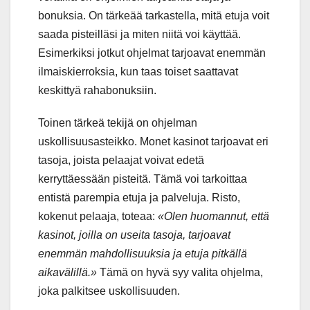
bonuksia. On tärkeää tarkastella, mitä etuja voit
saada pisteilläsi ja miten niitä voi käyttää.
Esimerkiksi jotkut ohjelmat tarjoavat enemmän
ilmaiskierroksia, kun taas toiset saattavat
keskittyä rahabonuksiin.
Toinen tärkeä tekijä on ohjelman
uskollisuusasteikko. Monet kasinot tarjoavat eri
tasoja, joista pelaajat voivat edetä
kerryttäessään pisteitä. Tämä voi tarkoittaa
entistä parempia etuja ja palveluja. Risto,
kokenut pelaaja, toteaa:
«Olen huomannut, että
kasinot, joilla on useita tasoja, tarjoavat
enemmän mahdollisuuksia ja etuja pitkällä
aikavälillä.»
Tämä on hyvä syy valita ohjelma,
joka palkitsee uskollisuuden.