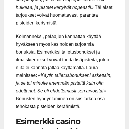
huikeaa, ja pisteet kertyivät nopeasti!»
Tällaiset
tarjoukset voivat huomattavasti parantaa
pisteiden kertymistä.
Kolmanneksi, pelaajien kannattaa käyttää
hyväkseen myös kasinoiden tarjoamia
bonuksia. Esimerkiksi talletusbonukset ja
ilmaiskierrokset voivat tuoda lisäpisteitä, joten
niitä ei kannata jättää käyttämättä. Laura
mainitsee:
«Käytin talletusbonukseni äskettäin,
ja se toi minulle enemmän pisteitä kuin olin
odottanut. Se oli ehdottomasti sen arvoista!»
Bonusten hyödyntäminen on siis tärkeä osa
tehokasta pisteiden keräämistä.
Esimerkki casino