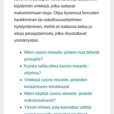
käytännön vinkkejä, jotka auttavat
maksimoimaan etuja. Olipa kyseessä bonusten
hankkiminen tai uskollisuusohjelmien
hyödyntäminen, meillä on kattavaa tietoa ja
aitoja pelaajatarinoita, jotka rikastuttavat
ymmärrystäsi.
Miksi casino rewards -pisteet ovat tärkeitä
pelaajille?
Kuinka valita oikea kasino rewards -
ohjelma?
Vinkkejä casino rewards -pisteiden
keräämiseen tehokkaasti
Miten käyttää casino rewards -pisteitä
maksimaalisesti?
Yleiset virheet, joita kannattaa välttää