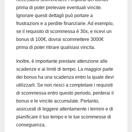
prima di poter prelevare eventuali vincite.
Ignorare questi dettagli può portare a
frustrazioni e a perdite finanziarie. Ad esempio,
se il requisito di scommessa è 30x, e ricevi un
bonus di 100€, dovrai scommettere 3000€
prima di poter ritirare qualsiasi vincita.
Inoltre, è importante prestare attenzione alle
scadenze e ai limiti di tempo. La maggior parte
dei bonus ha una scadenza entro la quale devi
utilizzarli. Se non riesci a completare i requisiti
di scommessa entro questo periodo, perderai il
bonus e le vincite accumulate. Pertanto,
assicurati di leggere attentamente i termini e di
pianificare il tuo tempo e le tue scommesse di
conseguenza.