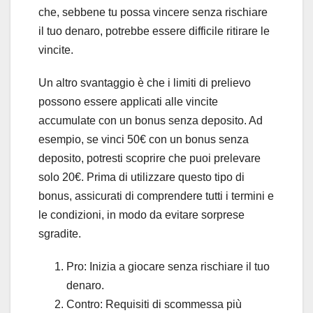
che, sebbene tu possa vincere senza rischiare
il tuo denaro, potrebbe essere difficile ritirare le
vincite.
Un altro svantaggio è che i limiti di prelievo
possono essere applicati alle vincite
accumulate con un bonus senza deposito. Ad
esempio, se vinci 50€ con un bonus senza
deposito, potresti scoprire che puoi prelevare
solo 20€. Prima di utilizzare questo tipo di
bonus, assicurati di comprendere tutti i termini e
le condizioni, in modo da evitare sorprese
sgradite.
Pro: Inizia a giocare senza rischiare il tuo
denaro.
Contro: Requisiti di scommessa più