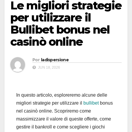
Le migliori strategie
per utilizzare il
Bullibet bonus nel
casinò online
Por
ladispersione
JUN 18, 2026
In questo articolo, esploreremo alcune delle
migliori strategie per utilizzare il
bullibet
bonus
nel casinò online. Scopriremo come
massimizzare il valore di queste offerte, come
gestire il bankroll e come scegliere i giochi