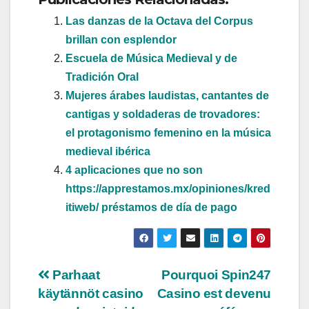
Las danzas de la Octava del Corpus
brillan con esplendor
Escuela de Música Medieval y de
Tradición Oral
Mujeres árabes laudistas, cantantes de
cantigas y soldaderas de trovadores:
el protagonismo femenino en la música
medieval ibérica
4 aplicaciones que no son
https://apprestamos.mx/opiniones/kred
itiweb/ préstamos de día de pago
Navegación
Parhaat
Pourquoi Spin247
käytännöt casino
Casino est devenu
de