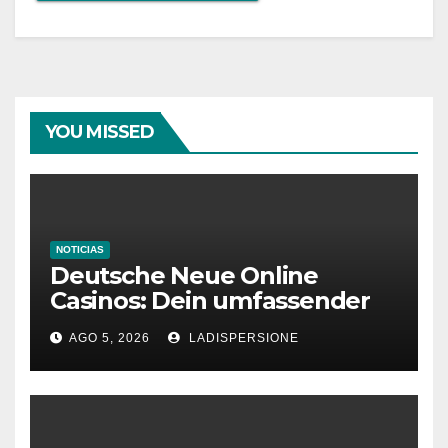
YOU MISSED
NOTICIAS
Deutsche Neue Online
Casinos: Dein umfassender
Ratgeber für moderne
AGO 5, 2026
LADISPERSIONE
Glücksspielplattformen