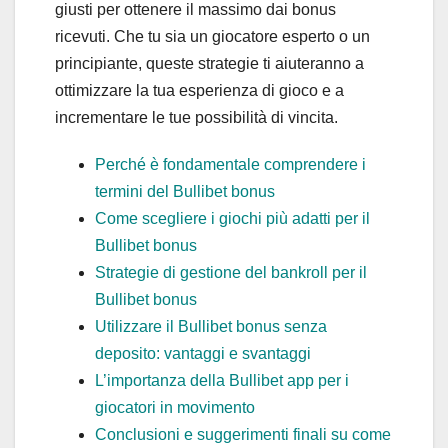
giusti per ottenere il massimo dai bonus
ricevuti. Che tu sia un giocatore esperto o un
principiante, queste strategie ti aiuteranno a
ottimizzare la tua esperienza di gioco e a
incrementare le tue possibilità di vincita.
Perché è fondamentale comprendere i
termini del Bullibet bonus
Come scegliere i giochi più adatti per il
Bullibet bonus
Strategie di gestione del bankroll per il
Bullibet bonus
Utilizzare il Bullibet bonus senza
deposito: vantaggi e svantaggi
L’importanza della Bullibet app per i
giocatori in movimento
Conclusioni e suggerimenti finali su come