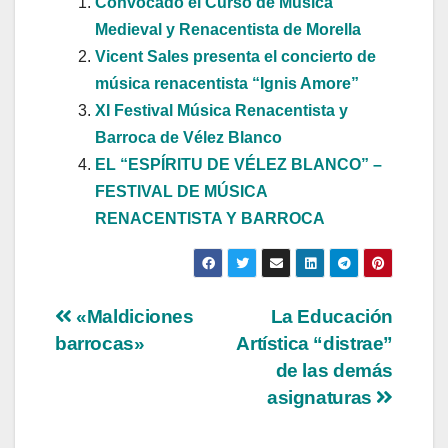
Convocado el Curso de Música
Medieval y Renacentista de Morella
Vicent Sales presenta el concierto de
música renacentista “Ignis Amore”
XI Festival Música Renacentista y
Barroca de Vélez Blanco
EL “ESPÍRITU DE VÉLEZ BLANCO” –
FESTIVAL DE MÚSICA
RENACENTISTA Y BARROCA
Navegación
«Maldiciones
La Educación
barrocas»
Artística “distrae”
de
de las demás
entradas
asignaturas