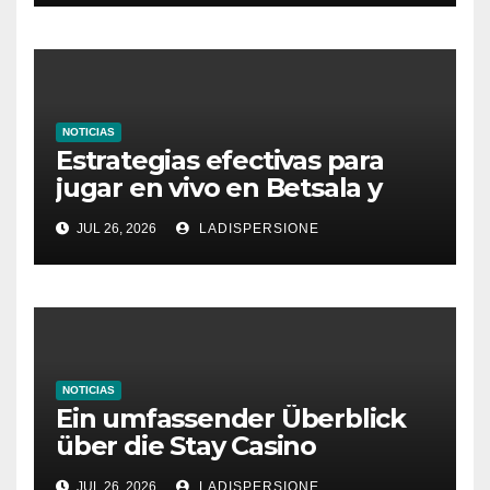
NOTICIAS
Estrategias efectivas para
jugar en vivo en Betsala y
aumentar tus ganancias
JUL 26, 2026
LADISPERSIONE
NOTICIAS
Ein umfassender Überblick
über die Stay Casino
Bonusbedingungen
JUL 26, 2026
LADISPERSIONE