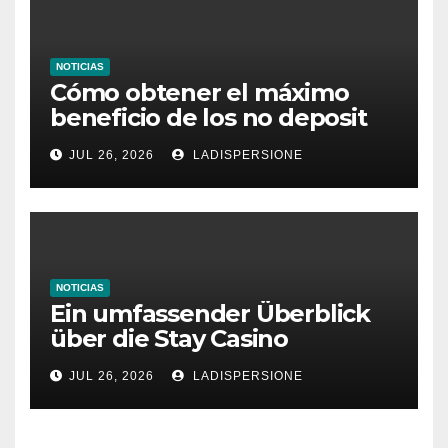
NOTICIAS
Cómo obtener el máximo
beneficio de los no deposit
bonus codes de roby casino
JUL 26, 2026
LADISPERSIONE
NOTICIAS
Ein umfassender Überblick
über die Stay Casino
Bonusbedingungen
JUL 26, 2026
LADISPERSIONE