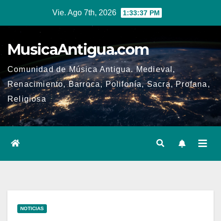
Ir
Vie. Ago 7th, 2026
1:33:37 PM
al
contenido
MusicaAntigua.com
Comunidad de Música Antigua. Medieval,
Renacimiento, Barroca, Polifonía, Sacra, Profana,
Religiosa
NOTICIAS