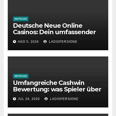
NOTICIAS
Deutsche Neue Online
Casinos: Dein umfassender
Ratgeber für moderne
AGO 5, 2026
LADISPERSIONE
Glücksspielplattformen
NOTICIAS
Umfangreiche Cashwin
Bewertung: was Spieler über
dieses Casino denken
JUL 26, 2026
LADISPERSIONE