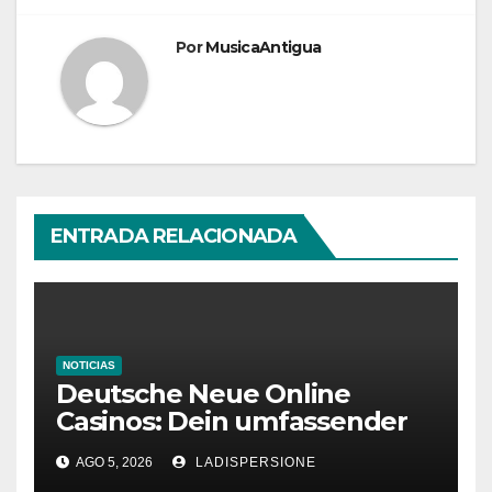
Por
MusicaAntigua
ENTRADA RELACIONADA
NOTICIAS
Deutsche Neue Online
Casinos: Dein umfassender
Ratgeber für moderne
AGO 5, 2026
LADISPERSIONE
Glücksspielplattformen