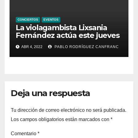
CONCIERTOS
EVENTOS
La violagambista Lixsania
Fernández actúa este jueves
en el ciclo de música en
ABR 4, 2022
PABLO RODRÍGUEZ CANFRANC
directo de Fundación Cañada
Blanch
Deja una respuesta
Tu dirección de correo electrónico no será publicada.
Los campos obligatorios están marcados con
*
Comentario
*