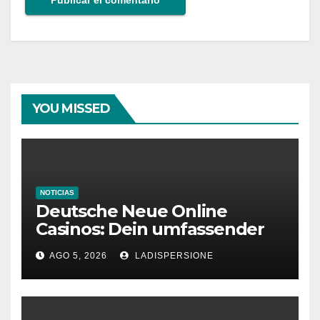
YOU MISSED
NOTICIAS
Deutsche Neue Online
Casinos: Dein umfassender
Ratgeber für moderne
AGO 5, 2026
LADISPERSIONE
Glücksspielplattformen