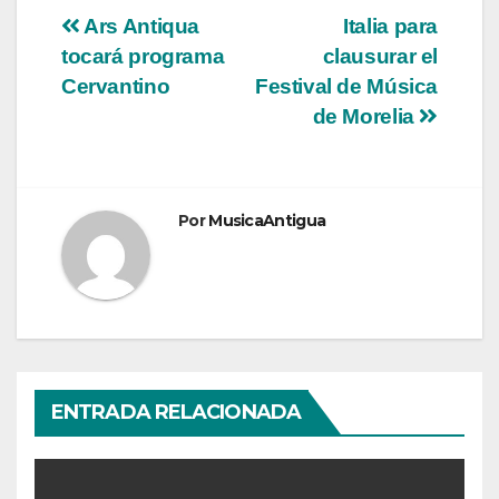
Navegación
Ars Antiqua
Italia para
tocará programa
clausurar el
de
Cervantino
Festival de Música
entradas
de Morelia
Por
MusicaAntigua
ENTRADA RELACIONADA