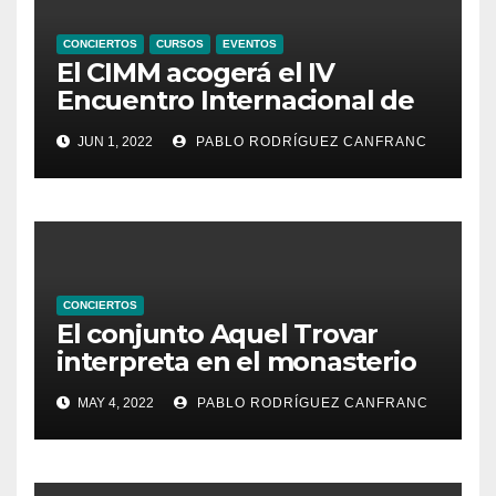
CONCIERTOS
CURSOS
EVENTOS
El CIMM acogerá el IV
Encuentro Internacional de
Ministriles
JUN 1, 2022
PABLO RODRÍGUEZ CANFRANC
CONCIERTOS
El conjunto Aquel Trovar
interpreta en el monasterio
de Santa María de la
MAY 4, 2022
PABLO RODRÍGUEZ CANFRANC
Valldigna las cantigas de
Alfonso X el Sabio