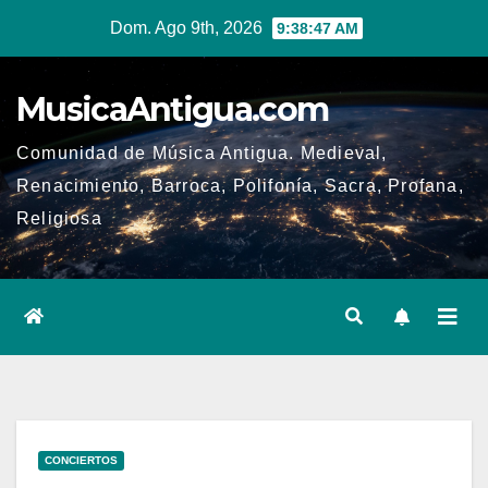
Ir
Dom. Ago 9th, 2026
9:38:47 AM
al
contenido
MusicaAntigua.com
Comunidad de Música Antigua. Medieval,
Renacimiento, Barroca, Polifonía, Sacra, Profana,
Religiosa
CONCIERTOS