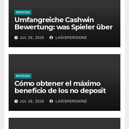
NOTICIAS
Umfangreiche Cashwin
Bewertung: was Spieler über
dieses Casino denken
JUL 26, 2026
LADISPERSIONE
NOTICIAS
Cómo obtener el máximo
beneficio de los no deposit
bonus codes de roby casino
JUL 26, 2026
LADISPERSIONE