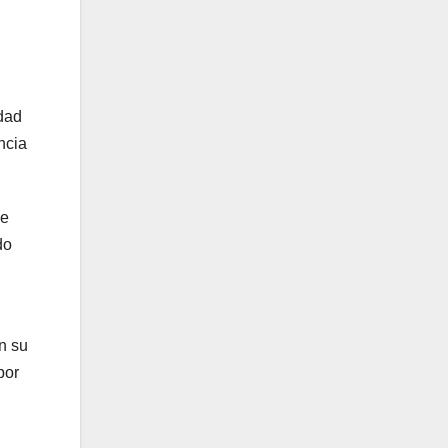
edad
ncia
de
do
n su
por