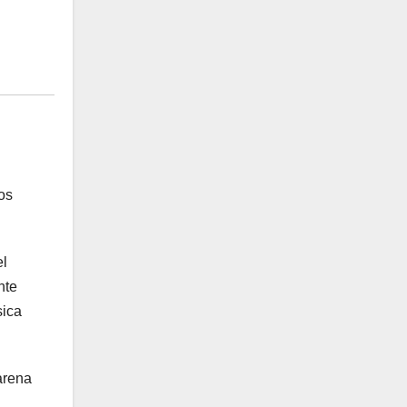
os
el
nte
sica
arena