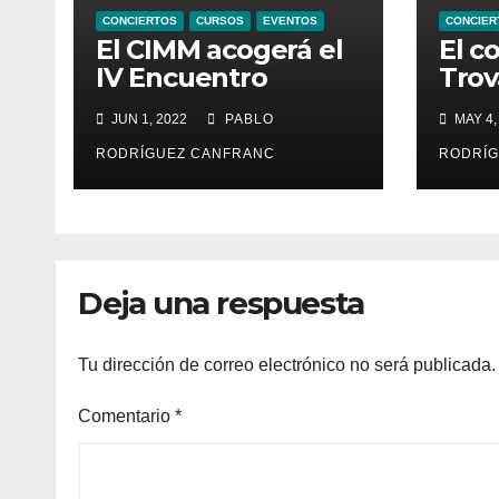
CONCIERTOS
CURSOS
EVENTOS
CONCIER
El CIMM acogerá el
El c
IV Encuentro
Trov
Internacional de
en e
JUN 1, 2022
PABLO
MAY 4,
Ministriles
Sant
Vall
RODRÍGUEZ CANFRANC
RODRÍG
cant
X el
Deja una respuesta
Tu dirección de correo electrónico no será publicada.
Comentario
*