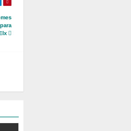
Comes
 para
’Elx