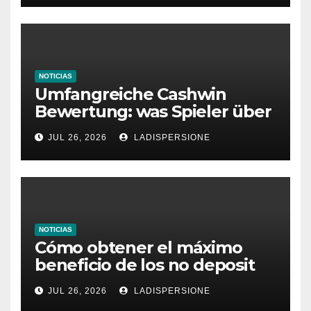
NOTICIAS
Umfangreiche Cashwin
Bewertung: was Spieler über
dieses Casino denken
JUL 26, 2026
LADISPERSIONE
NOTICIAS
Cómo obtener el máximo
beneficio de los no deposit
bonus codes de roby casino
JUL 26, 2026
LADISPERSIONE