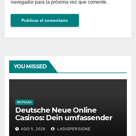
navegador para la próxima vez que comente.
YOU MISSED
NOTICIAS
Deutsche Neue Online
Casinos: Dein umfassender
Ratgeber für moderne
AGO 5, 2026
LADISPERSIONE
Glücksspielplattformen