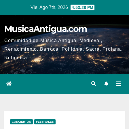
Ir
Vie. Ago 7th, 2026
4:53:28 PM
al
contenido
MusicaAntigua.com
Comunidad de Música Antigua. Medieval,
Renacimiento, Barroca, Polifonía, Sacra, Profana,
Religiosa
CONCIERTOS
FESTIVALES