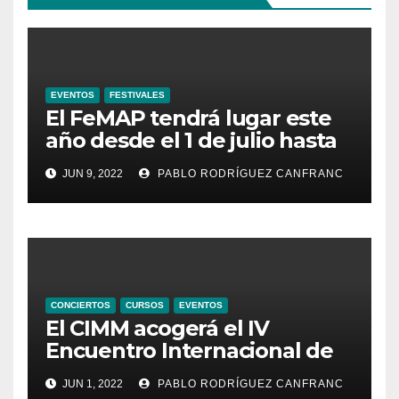
EVENTOS
FESTIVALES
El FeMAP tendrá lugar este
año desde el 1 de julio hasta
el 21 de agosto, ampliando la
JUN 9, 2022
PABLO RODRÍGUEZ CANFRANC
oferta de conciertos y el
territorio de acción
CONCIERTOS
CURSOS
EVENTOS
El CIMM acogerá el IV
Encuentro Internacional de
Ministriles
JUN 1, 2022
PABLO RODRÍGUEZ CANFRANC