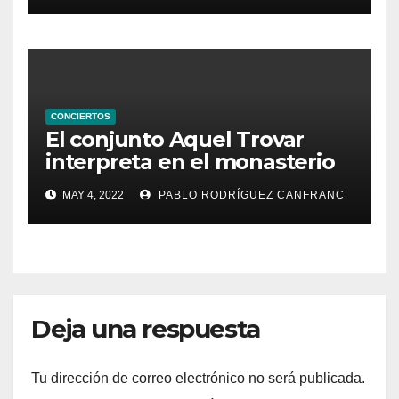
CONCIERTOS
El conjunto Aquel Trovar
interpreta en el monasterio
de Santa María de la
MAY 4, 2022
PABLO RODRÍGUEZ CANFRANC
Valldigna las cantigas de
Alfonso X el Sabio
Deja una respuesta
Tu dirección de correo electrónico no será publicada.