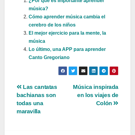
¿Por qué es importante aprender
música?
Cómo aprender música cambia el
cerebro de los niños
El mejor ejercicio para la mente, la
música
Lo último, una APP para aprender
Canto Gregoriano
Navegación
Las cantatas
Música inspirada
bachianas son
en los viajes de
de
todas una
Colón
entradas
maravilla