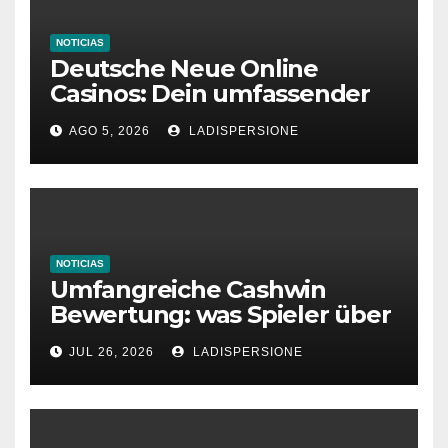
NOTICIAS
Deutsche Neue Online
Casinos: Dein umfassender
Ratgeber für moderne
AGO 5, 2026
LADISPERSIONE
Glücksspielplattformen
NOTICIAS
Umfangreiche Cashwin
Bewertung: was Spieler über
dieses Casino denken
JUL 26, 2026
LADISPERSIONE