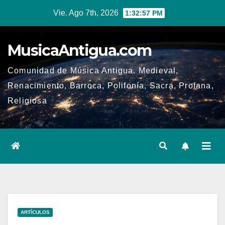
Ir
Vie. Ago 7th, 2026
1:32:58 PM
al
contenido
MusicaAntigua.com
Comunidad de Música Antigua. Medieval,
Renacimiento, Barroca, Polifonía, Sacra, Profana,
Religiosa
ARTÍCULOS