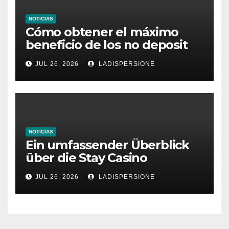
NOTICIAS
Cómo obtener el máximo
beneficio de los no deposit
bonus codes de roby casino
JUL 26, 2026
LADISPERSIONE
NOTICIAS
Ein umfassender Überblick
über die Stay Casino
Bonusbedingungen
JUL 26, 2026
LADISPERSIONE