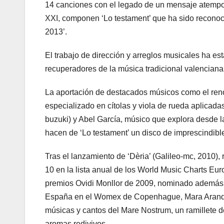
14 canciones con el legado de un mensaje atempor
XXI, componen ‘Lo testament’ que ha sido reconoc
2013’.
El trabajo de dirección y arreglos musicales ha e
recuperadores de la música tradicional valenciana
La aportación de destacados músicos como el renov
especializado en cítolas y viola de rueda aplicadas 
buzuki) y Abel García, músico que explora desde la 
hacen de ‘Lo testament’ un disco de imprescindibl
Tras el lanzamiento de ‘Dèria’ (Galileo-mc, 2010)
10 en la lista anual de los World Music Charts Eur
premios Ovidi Monllor de 2009, nominado además al 
España en el Womex de Copenhague, Mara Aranda n
músicas y cantos del Mare Nostrum, un ramillete 
aromas redivivos.