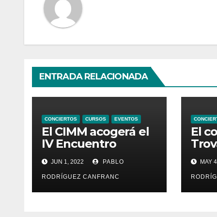
ENTRADA RELACIONADA
CONCIERTOS
CURSOS
EVENTOS
CONCIER
El CIMM acogerá el
El c
IV Encuentro
Trov
Internacional de
en e
JUN 1, 2022
PABLO
MAY 4
Ministriles
Sant
Vall
RODRÍGUEZ CANFRANC
RODRÍG
cant
X el