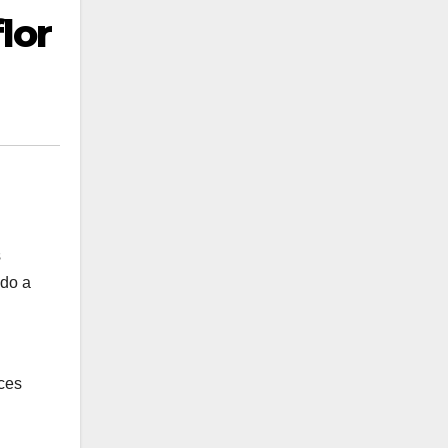
lor
s
ndo a
ces