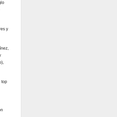
glo
e
res y
ínez,
y
),
 top
on