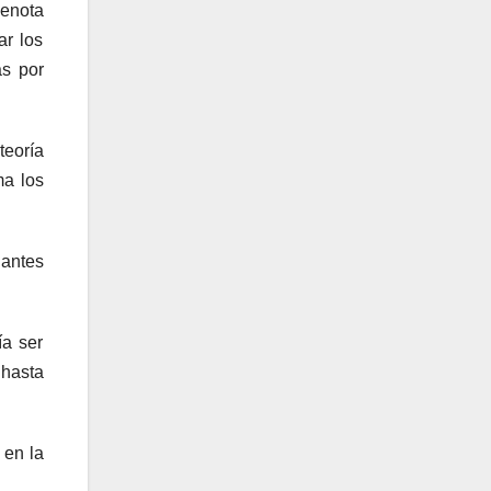
denota
ar los
as por
teoría
ma los
iantes
ía ser
 hasta
 en la