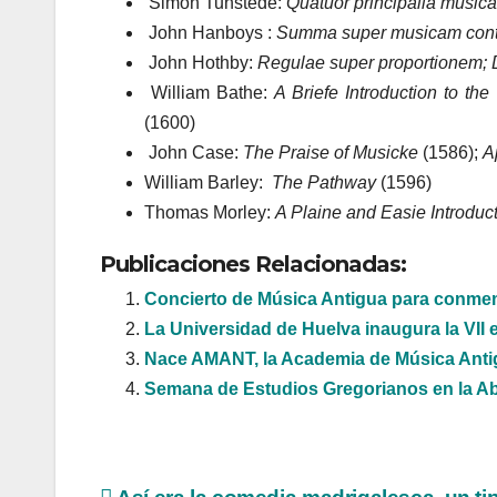
Simon Tunstede:
Quatuor principalia music
John Hanboys :
Summa super musicam cont
John Hothby:
Regulae super proportionem; D
William Bathe:
A Briefe Introduction to the
(1600)
John Case:
The Praise of Musicke
(1586);
A
William Barley:
The Pathway
(1596)
Thomas Morley:
A Plaine and Easie Introduc
Publicaciones Relacionadas:
Concierto de Música Antigua para conmemo
La Universidad de Huelva inaugura la VII 
Nace AMANT, la Academia de Música Antigu
Semana de Estudios Gregorianos en la Aba