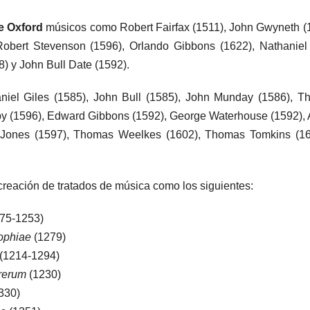
e Oxford
músicos como Robert Fairfax (1511), John Gwyneth (
obert Stevenson (1596), Orlando Gibbons (1622), Nathaniel
) y John Bull Date (1592).
niel Giles (1585), John Bull (1585), John Munday (1586), 
by (1596), Edward Gibbons (1592), George Waterhouse (1592), 
rt Jones (1597), Thomas Weelkes (1602), Thomas Tomkins (1
 creación de tratados de música como los siguientes:
175-1253)
sophiae
(1279)
(1214-1294)
 rerum
(1230)
330)