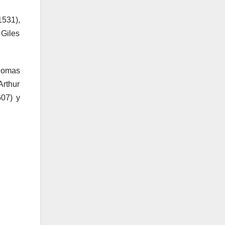
1531),
 Giles
Thomas
Arthur
607) y