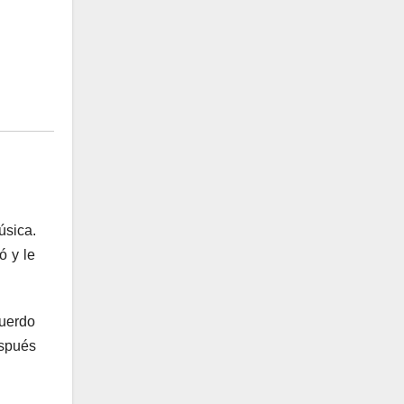
úsica.
ó y le
cuerdo
espués