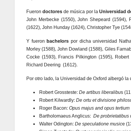
Fueron
doctores
de música por la
Universidad d
John Merbecke (1550), John Shepeard (1594), R
(1622), John Hunday (1624), Christopher Tye (1548
Y fueron
bachelors
por dicha universidad Natha
Morley (1588), John Dowland (1588), Giles Farna
Cocke (1593), Francis Pilkington (1595), Robe
Richard Deering (1612).
Por otro lado, la Universidad de Oxford albergó la
Robert Grossteste:
De artibus liberalibu
s (1
Robert Kilwardly:
De ortu et divisione philo
Roger Bacon:
Opus majus and opus tertium
Bartholomaeus Anglicus:
De probrietatibus
Walter Odington:
De speculatione music
e (1