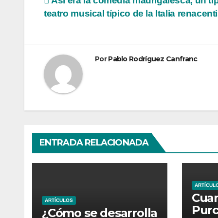
Navegación
Así era la comedia madrigalesca, un ti
teatro musical típico de la Italia renacent
de
entradas
Por
Pablo Rodríguez Canfranc
ENTRADA RELACIONADA
ARTÍCUL
Cua
ARTÍCULOS
Purc
¿Cómo se desarrolla