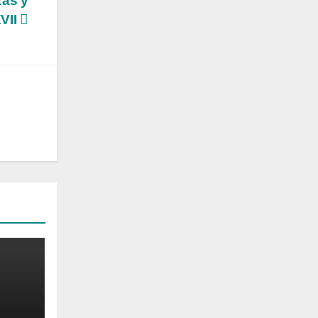
zas y
XVII