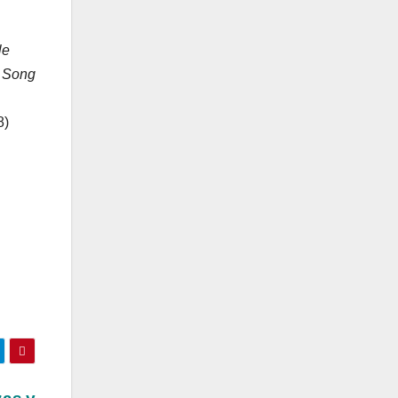
le
f Song
8)