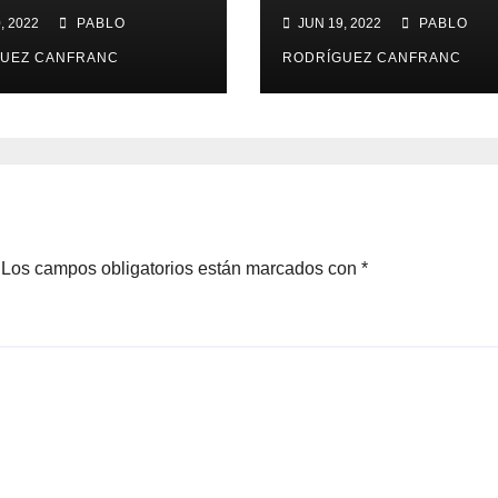
ca al Quijote
contienda políti
, 2022
PABLO
JUN 19, 2022
PABLO
través de la ópe
UEZ CANFRANC
RODRÍGUEZ CANFRANC
Los campos obligatorios están marcados con
*