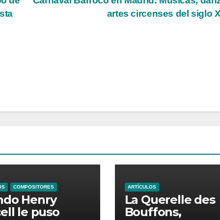
po de
Carnaval Barroco en Madrid: Músicas, dan
ista
artes circenses del siglo 
OS
COMPOSITORES
ARTÍCULOS
ndo Henry
La Querelle des
ell le puso
Bouffons,