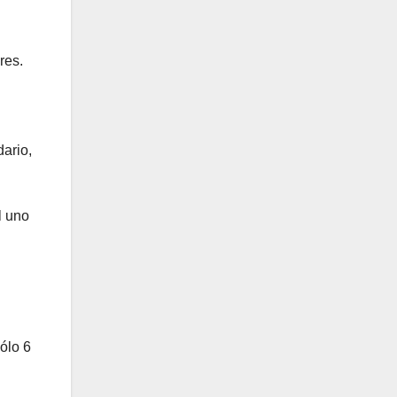
res.
ario,
l uno
ólo 6