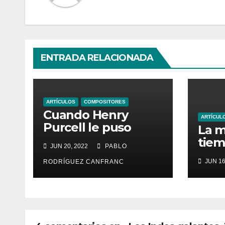
ENTRADA RELACIONADA
ARTÍCULOS
COMPOSITORES
Cuando Henry
ARTÍCUL
Purcell le puso
La m
música al Quijote
tiem
JUN 20, 2022
PABLO
Cerv
JUN 16
RODRÍGUEZ CANFRANC
Sha