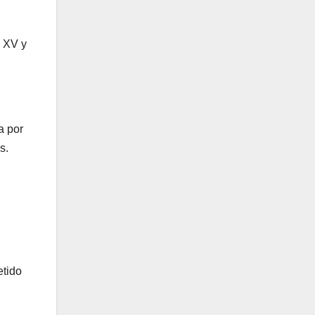
s XV y
a por
s.
etido