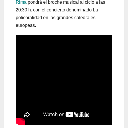
Rima
pondrá el broche musical al ciclo a las
20:30 h. con el concierto denominado La
policoralidad en las grandes catedrales
europeas.