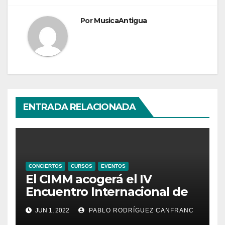
Por
MusicaAntigua
ENTRADA RELACIONADA
CONCIERTOS
CURSOS
EVENTOS
El CIMM acogerá el IV
Encuentro Internacional de
Ministriles
JUN 1, 2022
PABLO RODRÍGUEZ CANFRANC