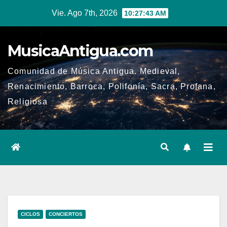
Ir
Vie. Ago 7th, 2026
10:27:44 AM
al
contenido
MusicaAntigua.com
Comunidad de Música Antigua. Medieval,
Renacimiento, Barroca, Polifonía, Sacra, Profana,
Religiosa
CICLOS
CONCIERTOS