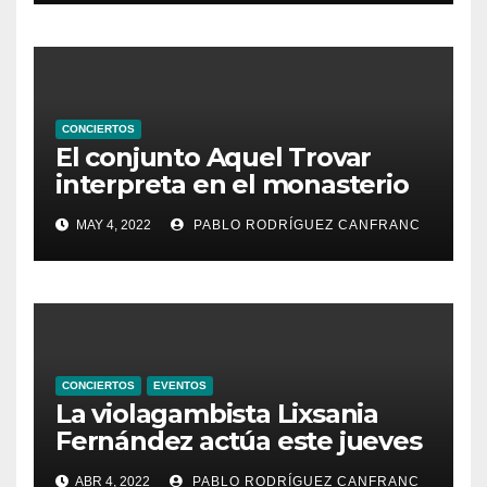
CONCIERTOS
El conjunto Aquel Trovar
interpreta en el monasterio
de Santa María de la
MAY 4, 2022
PABLO RODRÍGUEZ CANFRANC
Valldigna las cantigas de
Alfonso X el Sabio
CONCIERTOS
EVENTOS
La violagambista Lixsania
Fernández actúa este jueves
en el ciclo de música en
ABR 4, 2022
PABLO RODRÍGUEZ CANFRANC