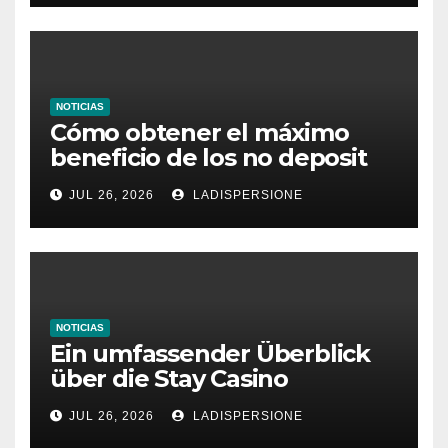
NOTICIAS
Cómo obtener el máximo
beneficio de los no deposit
bonus codes de roby casino
JUL 26, 2026
LADISPERSIONE
NOTICIAS
Ein umfassender Überblick
über die Stay Casino
Bonusbedingungen
JUL 26, 2026
LADISPERSIONE