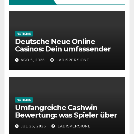
NOTICIAS
Deutsche Neue Online
Casinos: Dein umfassender
Ratgeber für moderne
AGO 5, 2026
LADISPERSIONE
Glücksspielplattformen
NOTICIAS
Umfangreiche Cashwin
Bewertung: was Spieler über
dieses Casino denken
JUL 26, 2026
LADISPERSIONE