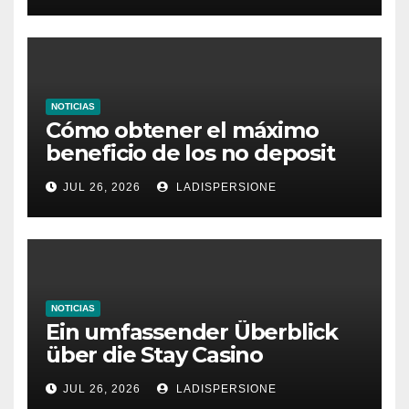
NOTICIAS
Cómo obtener el máximo
beneficio de los no deposit
bonus codes de roby casino
JUL 26, 2026
LADISPERSIONE
NOTICIAS
Ein umfassender Überblick
über die Stay Casino
Bonusbedingungen
JUL 26, 2026
LADISPERSIONE