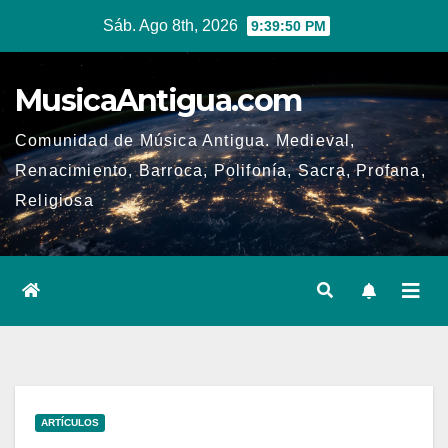
Ir
Sáb. Ago 8th, 2026
9:39:50 PM
al
contenido
MusicaAntigua.com
Comunidad de Música Antigua. Medieval,
Renacimiento, Barroca, Polifonía, Sacra, Profana,
Religiosa
ARTÍCULOS