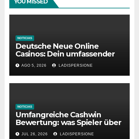
YOU MISSED
NOTICIAS
Deutsche Neue Online
Casinos: Dein umfassender
Ratgeber für moderne
AGO 5, 2026
LADISPERSIONE
Glücksspielplattformen
NOTICIAS
Umfangreiche Cashwin
Bewertung: was Spieler über
dieses Casino denken
JUL 26, 2026
LADISPERSIONE