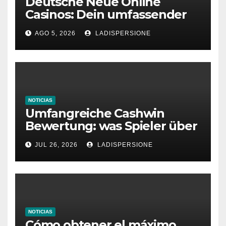
Deutsche Neue Online
Casinos: Dein umfassender
Ratgeber für moderne
AGO 5, 2026
LADISPERSIONE
Glücksspielplattformen
NOTICIAS
Umfangreiche Cashwin
Bewertung: was Spieler über
dieses Casino denken
JUL 26, 2026
LADISPERSIONE
NOTICIAS
Cómo obtener el máximo