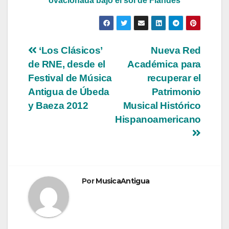
ovacionada bajo el sol de Flandes
Navegación
‘Los Clásicos’
Nueva Red
de RNE, desde el
Académica para
de
Festival de Música
recuperar el
entradas
Antigua de Úbeda
Patrimonio
y Baeza 2012
Musical Histórico
Hispanoamericano
Por
MusicaAntigua