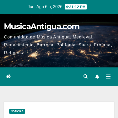
Ir
Jue. Ago 6th, 2026
4:31:12 PM
al
contenido
MusicaAntigua.com
Comunidad de Música Antigua. Medieval,
Renacimiento, Barroca, Polifonía, Sacra, Profana,
Religiosa
NOTICIAS