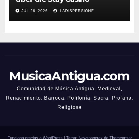
Bonusbedingungen
JUL 26, 2026
LADISPERSIONE
MusicaAntigua.com
Comunidad de Música Antigua. Medieval,
Renacimiento, Barroca, Polifonía, Sacra, Profana,
Religiosa
Funciona gracias a WordPress
|
Tema: Newspaperex de
Themeansar