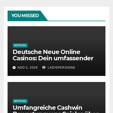
YOU MISSED
NOTICIAS
Deutsche Neue Online
Casinos: Dein umfassender
Ratgeber für moderne
AGO 5, 2026
LADISPERSIONE
Glücksspielplattformen
NOTICIAS
Umfangreiche Cashwin