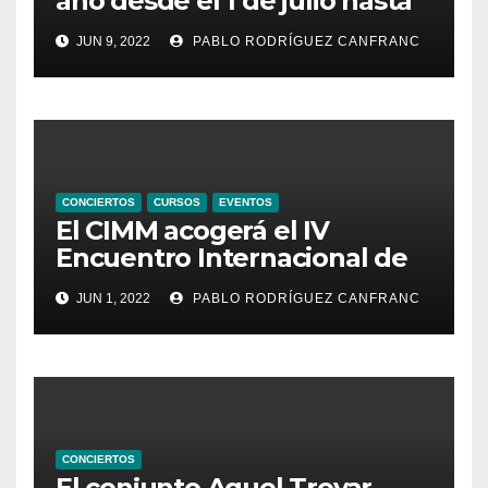
año desde el 1 de julio hasta
el 21 de agosto, ampliando la
JUN 9, 2022
PABLO RODRÍGUEZ CANFRANC
oferta de conciertos y el
territorio de acción
CONCIERTOS
CURSOS
EVENTOS
El CIMM acogerá el IV
Encuentro Internacional de
Ministriles
JUN 1, 2022
PABLO RODRÍGUEZ CANFRANC
CONCIERTOS
El conjunto Aquel Trovar