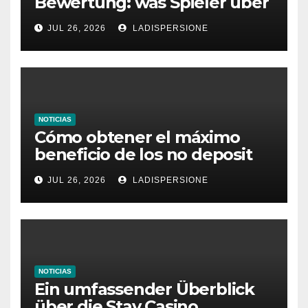
Bewertung: was Spieler über
dieses Casino denken
JUL 26, 2026
LADISPERSIONE
NOTICIAS
Cómo obtener el máximo
beneficio de los no deposit
bonus codes de roby casino
JUL 26, 2026
LADISPERSIONE
NOTICIAS
Ein umfassender Überblick
über die Stay Casino