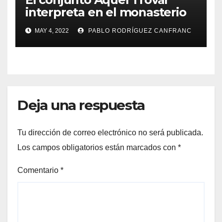
interpreta en el monasterio
de Santa María de la
MAY 4, 2022
PABLO RODRÍGUEZ CANFRANC
Valldigna las cantigas de
Alfonso X el Sabio
Deja una respuesta
Tu dirección de correo electrónico no será publicada.
Los campos obligatorios están marcados con
*
Comentario
*