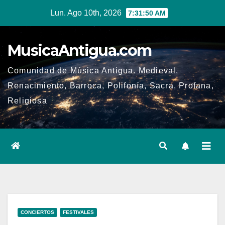
Ir
Lun. Ago 10th, 2026
7:31:51 AM
al
contenido
MusicaAntigua.com
Comunidad de Música Antigua. Medieval,
Renacimiento, Barroca, Polifonía, Sacra, Profana,
Religiosa
CONCIERTOS
FESTIVALES