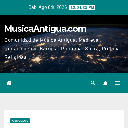
Ir
Sáb. Ago 8th, 2026
12:04:26 PM
al
contenido
MusicaAntigua.com
Comunidad de Música Antigua. Medieval,
Renacimiento, Barroca, Polifonía, Sacra, Profana,
Religiosa
ARTÍCULOS