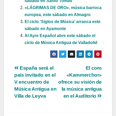
sábado en Santo Tomás
«LÁGRIMAS DE ORO», música barroca
europea, este sábado en Almagro
El ciclo ‘Siglos de Música’ arranca este
sábado en Ayamonte
Al Ayre Español abre este sábado el
ciclo de Música Antigua de Valladolid
Navegación
España será el
El coro
país invitado en el
«Kammerchor»
de
V encuentro de
ofrece su visión de
entradas
Música Antigua en
la música antigua
Villa de Leyva
en el Auditorio