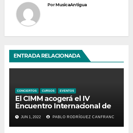
Por
MusicaAntigua
ENTRADA RELACIONADA
CONCIERTOS
CURSOS
EVENTOS
El CIMM acogerá el IV
Encuentro Internacional de
Ministriles
JUN 1, 2022
PABLO RODRÍGUEZ CANFRANC