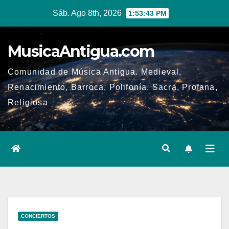
Ir
Sáb. Ago 8th, 2026
1:53:43 PM
al
contenido
MusicaAntigua.com
Comunidad de Música Antigua. Medieval,
Renacimiento, Barroca, Polifonía, Sacra, Profana,
Religiosa
CONCIERTOS