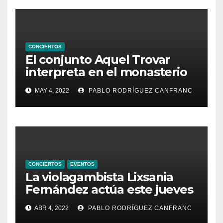
CONCIERTOS
El conjunto Aquel Trovar
interpreta en el monasterio
de Santa María de la
MAY 4, 2022
PABLO RODRÍGUEZ CANFRANC
Valldigna las cantigas de
Alfonso X el Sabio
CONCIERTOS
EVENTOS
La violagambista Lixsania
Fernández actúa este jueves
en el ciclo de música en
ABR 4, 2022
PABLO RODRÍGUEZ CANFRANC
directo de Fundación Cañada