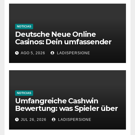
NOTICIAS
Deutsche Neue Online
Casinos: Dein umfassender
Ratgeber für moderne
AGO 5, 2026
LADISPERSIONE
Glücksspielplattformen
NOTICIAS
Umfangreiche Cashwin
Bewertung: was Spieler über
dieses Casino denken
JUL 26, 2026
LADISPERSIONE