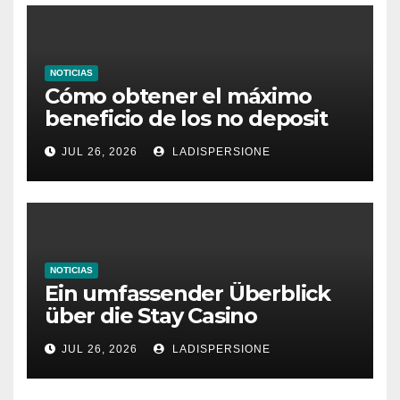
NOTICIAS
Cómo obtener el máximo
beneficio de los no deposit
bonus codes de roby casino
JUL 26, 2026
LADISPERSIONE
NOTICIAS
Ein umfassender Überblick
über die Stay Casino
Bonusbedingungen
JUL 26, 2026
LADISPERSIONE