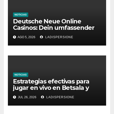
NOTICIAS
Deutsche Neue Online
Casinos: Dein umfassender
Ratgeber für moderne
AGO 5, 2026
LADISPERSIONE
Glücksspielplattformen
NOTICIAS
Estrategias efectivas para
jugar en vivo en Betsala y
aumentar tus ganancias
JUL 26, 2026
LADISPERSIONE