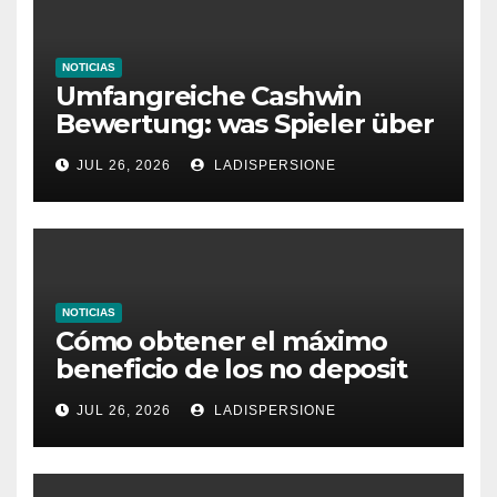
NOTICIAS
Umfangreiche Cashwin
Bewertung: was Spieler über
dieses Casino denken
JUL 26, 2026
LADISPERSIONE
NOTICIAS
Cómo obtener el máximo
beneficio de los no deposit
bonus codes de roby casino
JUL 26, 2026
LADISPERSIONE