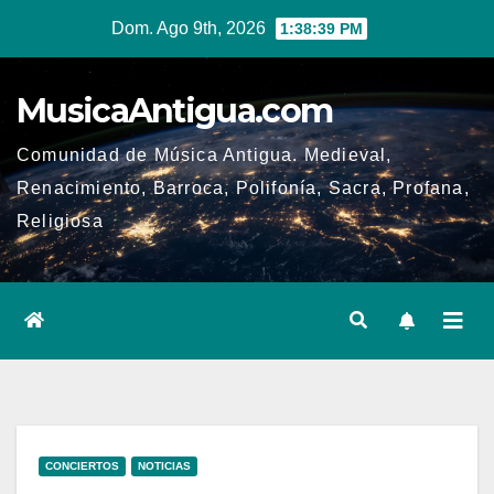
Ir
Dom. Ago 9th, 2026
1:38:40 PM
al
contenido
MusicaAntigua.com
Comunidad de Música Antigua. Medieval,
Renacimiento, Barroca, Polifonía, Sacra, Profana,
Religiosa
CONCIERTOS
NOTICIAS