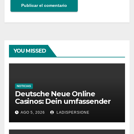
YOU MISSED
NOTICIAS
Deutsche Neue Online
Casinos: Dein umfassender
Ratgeber für moderne
AGO 5, 2026
LADISPERSIONE
Glücksspielplattformen