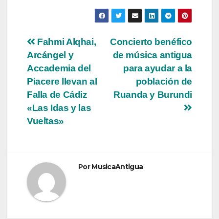
Navegación
Fahmi Alqhai,
Concierto benéfico
Arcángel y
de música antigua
de
Accademia del
para ayudar a la
entradas
Piacere llevan al
población de
Falla de Cádiz
Ruanda y Burundi
«Las Idas y las
Vueltas»
Por
MusicaAntigua