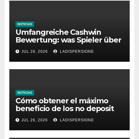
NOTICIAS
Umfangreiche Cashwin
Bewertung: was Spieler über
dieses Casino denken
JUL 26, 2026
LADISPERSIONE
NOTICIAS
Cómo obtener el máximo
beneficio de los no deposit
bonus codes de roby casino
JUL 26, 2026
LADISPERSIONE