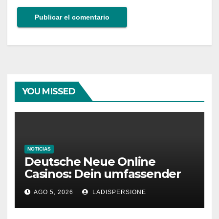
YOU MISSED
NOTICIAS
Deutsche Neue Online
Casinos: Dein umfassender
Ratgeber für moderne
AGO 5, 2026
LADISPERSIONE
Glücksspielplattformen