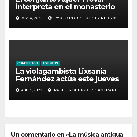
interpreta en el monasterio
de Santa María de la
MAY 4, 2022
PABLO RODRÍGUEZ CANFRANC
Valldigna las cantigas de
Alfonso X el Sabio
CONCIERTOS
EVENTOS
La violagambista Lixsania
Fernández actúa este jueves
en el ciclo de música en
ABR 4, 2022
PABLO RODRÍGUEZ CANFRANC
directo de Fundación Cañada
Blanch
Un comentario en «La música antigua