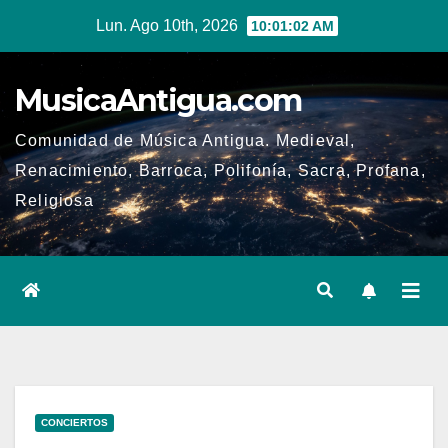
Ir
Lun. Ago 10th, 2026
10:01:03 AM
al
contenido
MusicaAntigua.com
Comunidad de Música Antigua. Medieval,
Renacimiento, Barroca, Polifonía, Sacra, Profana,
Religiosa
CONCIERTOS