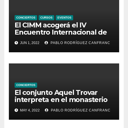
CONCIERTOS
CURSOS
EVENTOS
El CIMM acogerá el IV
Encuentro Internacional de
Ministriles
JUN 1, 2022
PABLO RODRÍGUEZ CANFRANC
CONCIERTOS
El conjunto Aquel Trovar
interpreta en el monasterio
de Santa María de la
MAY 4, 2022
PABLO RODRÍGUEZ CANFRANC
Valldigna las cantigas de
Alfonso X el Sabio