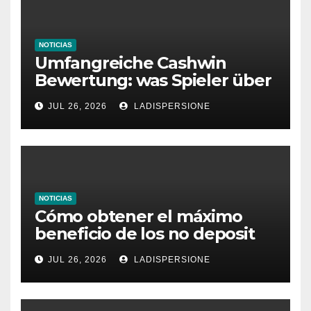
NOTICIAS
Umfangreiche Cashwin
Bewertung: was Spieler über
dieses Casino denken
JUL 26, 2026
LADISPERSIONE
NOTICIAS
Cómo obtener el máximo
beneficio de los no deposit
bonus codes de roby casino
JUL 26, 2026
LADISPERSIONE