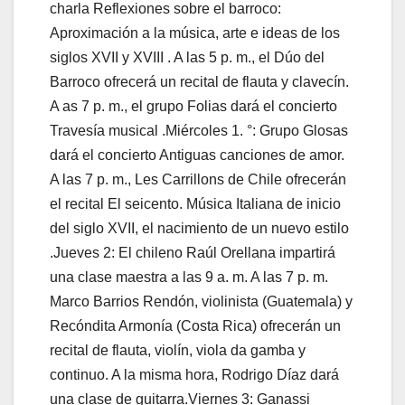
charla Reflexiones sobre el barroco:
Aproximación a la música, arte e ideas de los
siglos XVII y XVIII . A las 5 p. m., el Dúo del
Barroco ofrecerá un recital de flauta y clavecín.
A as 7 p. m., el grupo Folias dará el concierto
Travesía musical .Miércoles 1. °: Grupo Glosas
dará el concierto Antiguas canciones de amor.
A las 7 p. m., Les Carrillons de Chile ofrecerán
el recital El seicento. Música Italiana de inicio
del siglo XVII, el nacimiento de un nuevo estilo
.Jueves 2: El chileno Raúl Orellana impartirá
una clase maestra a las 9 a. m. A las 7 p. m.
Marco Barrios Rendón, violinista (Guatemala) y
Recóndita Armonía (Costa Rica) ofrecerán un
recital de flauta, violín, viola da gamba y
continuo. A la misma hora, Rodrigo Díaz dará
una clase de guitarra.Viernes 3: Ganassi