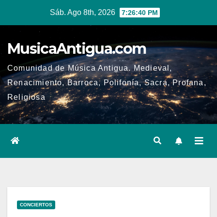
Ir
Sáb. Ago 8th, 2026
7:26:40 PM
al
contenido
MusicaAntigua.com
Comunidad de Música Antigua. Medieval,
Renacimiento, Barroca, Polifonía, Sacra, Profana,
Religiosa
CONCIERTOS