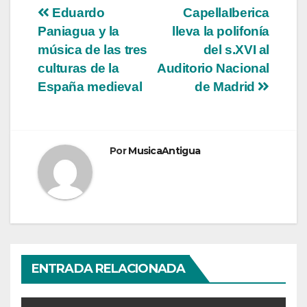
Navegación
Eduardo
CapellaIberica
Paniagua y la
lleva la polifonía
de
música de las tres
del s.XVI al
entradas
culturas de la
Auditorio Nacional
España medieval
de Madrid
Por
MusicaAntigua
ENTRADA RELACIONADA