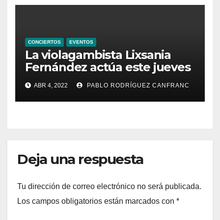
CONCIERTOS
EVENTOS
La violagambista Lixsania
Fernández actúa este jueves
en el ciclo de música en
ABR 4, 2022
PABLO RODRÍGUEZ CANFRANC
directo de Fundación Cañada
Blanch
Deja una respuesta
Tu dirección de correo electrónico no será publicada.
Los campos obligatorios están marcados con
*