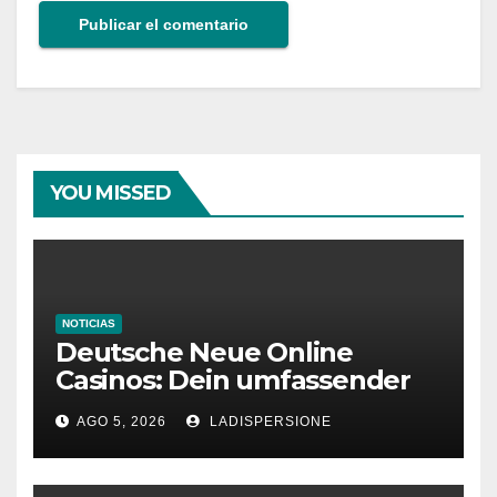
YOU MISSED
NOTICIAS
Deutsche Neue Online
Casinos: Dein umfassender
Ratgeber für moderne
AGO 5, 2026
LADISPERSIONE
Glücksspielplattformen