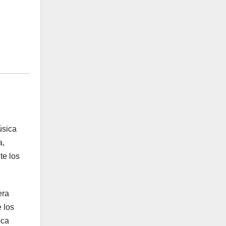
úsica
a,
te los
era
 los
oca