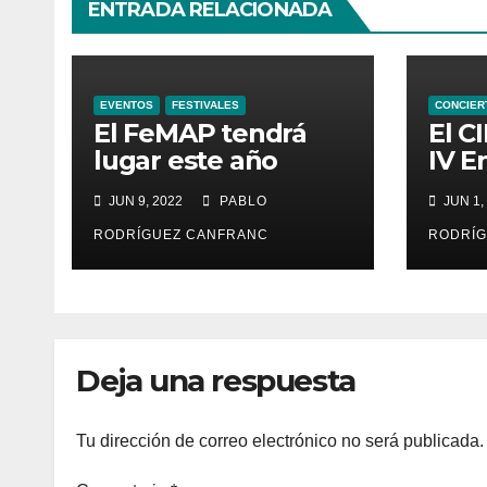
ENTRADA RELACIONADA
EVENTOS
FESTIVALES
CONCIER
El FeMAP tendrá
El C
lugar este año
IV E
desde el 1 de julio
Inte
JUN 9, 2022
PABLO
JUN 1,
hasta el 21 de
Mini
agosto, ampliando
RODRÍGUEZ CANFRANC
RODRÍG
la oferta de
conciertos y el
territorio de acción
Deja una respuesta
Tu dirección de correo electrónico no será publicada.