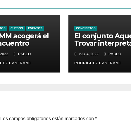
TOS
CURSOS
EVENTOS
CONCIERTOS
IMM acogerá el
El conjunto Aqu
ncuentro
Trovar interpret
rnacional de
en el monasteri
 2022
PABLO
MAY 4, 2022
PABLO
striles
Santa María de l
Valldigna las
UEZ CANFRANC
RODRÍGUEZ CANFRANC
cantigas de Alf
X el Sabio
Los campos obligatorios están marcados con
*