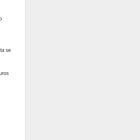
o
ta se
uros