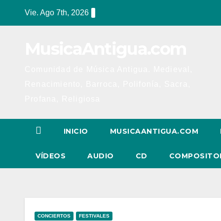
Ir
Vie. Ago 7th, 2026
al
contenido
MusicaAntigua.com
Comunidad de Música Antigua. Medieval,
Renacimiento, Barroca, Polifonía, Sacra,
Profana, Religiosa
INICIO
MUSICAANTIGUA.COM
VÍDEOS
AUDIO
CD
COMPOSITO
CONCIERTOS
FESTIVALES