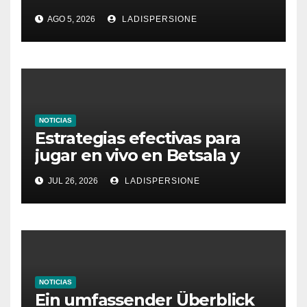
Ratgeber für moderne
AGO 5, 2026
LADISPERSIONE
Glücksspielplattformen
NOTICIAS
Estrategias efectivas para
jugar en vivo en Betsala y
aumentar tus ganancias
JUL 26, 2026
LADISPERSIONE
NOTICIAS
Ein umfassender Überblick