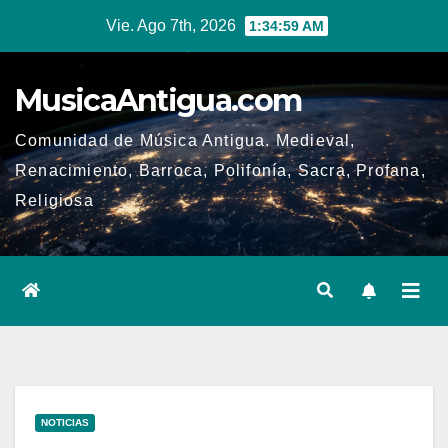
Ir
Vie. Ago 7th, 2026
1:34:59 AM
al
contenido
MusicaAntigua.com
Comunidad de Música Antigua. Medieval,
Renacimiento, Barroca, Polifonía, Sacra, Profana,
Religiosa
NOTICIAS