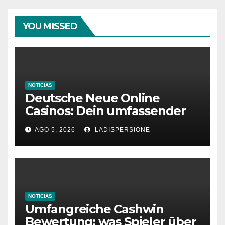
YOU MISSED
NOTICIAS
Deutsche Neue Online
Casinos: Dein umfassender
Ratgeber für moderne
AGO 5, 2026
LADISPERSIONE
Glücksspielplattformen
NOTICIAS
Umfangreiche Cashwin
Bewertung: was Spieler über