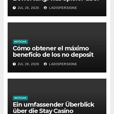
dieses Casino denken
JUL 26, 2026
LADISPERSIONE
NOTICIAS
Cómo obtener el máximo
beneficio de los no deposit
bonus codes de roby casino
JUL 26, 2026
LADISPERSIONE
NOTICIAS
Ein umfassender Überblick
über die Stay Casino