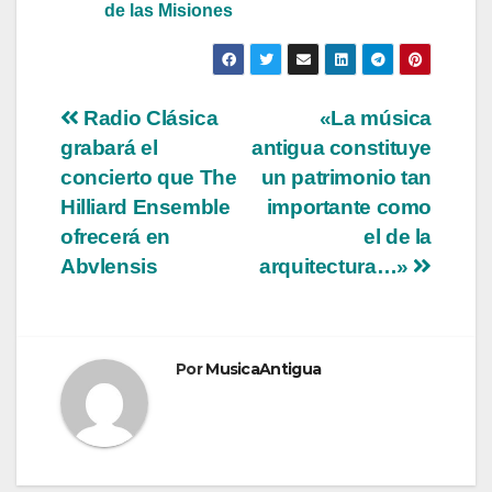
de las Misiones
Navegación
Radio Clásica
«La música
grabará el
antigua constituye
de
concierto que The
un patrimonio tan
entradas
Hilliard Ensemble
importante como
ofrecerá en
el de la
Abvlensis
arquitectura…»
Por
MusicaAntigua