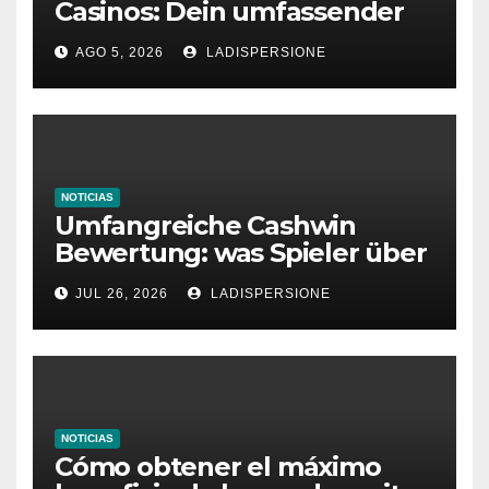
Casinos: Dein umfassender
Ratgeber für moderne
AGO 5, 2026
LADISPERSIONE
Glücksspielplattformen
NOTICIAS
Umfangreiche Cashwin
Bewertung: was Spieler über
dieses Casino denken
JUL 26, 2026
LADISPERSIONE
NOTICIAS
Cómo obtener el máximo