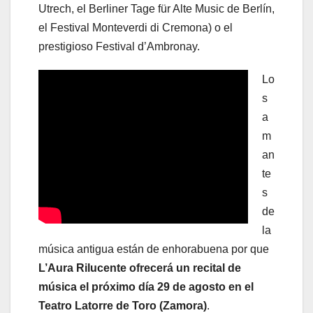
Utrech, el Berliner Tage für Alte Music de Berlín,
el Festival Monteverdi di Cremona) o el
prestigioso Festival d’Ambronay.
Lo
s
a
m
an
te
s
de
la
música antigua están de enhorabuena por que
L’Aura Rilucente ofrecerá un recital de
música el próximo día 29 de agosto en el
Teatro Latorre de Toro (Zamora)
.