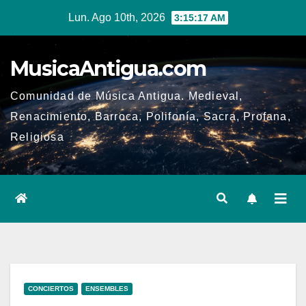
Ir
Lun. Ago 10th, 2026
3:15:18 AM
al
contenido
MusicaAntigua.com
Comunidad de Música Antigua. Medieval,
Renacimiento, Barroca, Polifonía, Sacra, Profana,
Religiosa
CONCIERTOS
ENSEMBLES