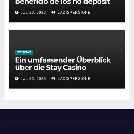
beneficio de los no deposit
bonus codes de roby casino
JUL 26, 2026
LADISPERSIONE
NOTICIAS
Ein umfassender Überblick
über die Stay Casino
Bonusbedingungen
JUL 26, 2026
LADISPERSIONE