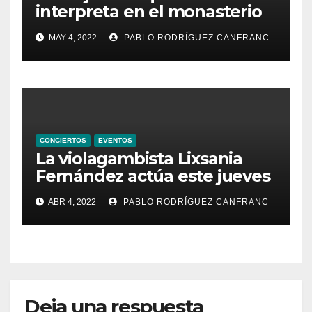
interpreta en el monasterio
de Santa María de la
MAY 4, 2022
PABLO RODRÍGUEZ CANFRANC
Valldigna las cantigas de
Alfonso X el Sabio
CONCIERTOS
EVENTOS
La violagambista Lixsania
Fernández actúa este jueves
en el ciclo de música en
ABR 4, 2022
PABLO RODRÍGUEZ CANFRANC
directo de Fundación Cañada
Blanch
Deja una respuesta