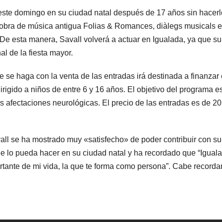
á este domingo en su ciudad natal después de 17 años sin hacerlo
bra de música antigua Folias & Romances, diàlegs musicals entr
. De esta manera, Savall volverá a actuar en Igualada, ya que su
l de la fiesta mayor.
e se haga con la venta de las entradas irá destinada a finanzar
rigido a niños de entre 6 y 16 años. El objetivo del programa e
as afectaciones neurológicas. El precio de las entradas es de 
vall se ha mostrado muy «satisfecho» de poder contribuir con s
e lo pueda hacer en su ciudad natal y ha recordado que “Igual
portante de mi vida, la que te forma como persona”. Cabe recor